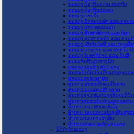
ກະຊວງ ປ້ອງກັນຄວາມສະຫງົບ
ກະຊວງ ປ້ອງກັນປະເທດ
ກະຊວງ ພາຍໃນ
ກະຊວງ ວັດທະນະທຳ ແລະ ການທ່
ກະຊວງ ສາທາລະນະສຸກ
ກະຊວງ ສຶກສາທິການ ແລະ ກິລາ
ກະຊວງ ອຸດສາຫະກຳ ແລະ ການຄ້
ກະຊວງ ເຕັກໂນໂລຊີ ແລະ ການສື່
ກະຊວງ ແຮງງານ ແລະ ສະຫວັດດີ
ກະຊວງ ໂຍທາທິການ ແລະ ຂົນສົ່ງ
ຄະນະຈັດຕັ້ງສູນກາງພັກ
ທະນາຄານແຫ່ງ ສປປ ລາວ
ສະຫະພັນນັກຮົບເກົ່າແຫ່ງຊາດລາ
ສານປະຊາຊົນສູງສຸດ
ສູນກາງ ສະຫະພັນແມ່ຍິງລາວ
ສູນກາງ ແນວລາວສ້າງຊາດ
ສູນກາງຊາວໜຸ່ມປະຊາຊົນປະຕິວັ
ສູນກາງສະຫະພັນກຳມະບານລາວ
ອົງການ ກວດສອບແຫ່ງລັດ
ອົງການ ໄອຍະການປະຊາຊົນສູງສຸ
ອົງການກວດກາແຫ່ງລັດ
ອົງການກາແດງແຫ່ງຊາດລາວ
ນິຕິກໍາຂັ້ນແຂວງ