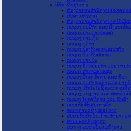
ນິຕິກໍາຂັ້ນສູນກາງ
ຫ້ອງວ່າການສໍານັກງານປະທານປ
ສະພາແຫ່ງຊາດ
ຫ້ອງວ່າການສຳນັກງານນາຍົກລັດຖ
ກະຊວງ ກະສິກຳ ແລະ ສິ່ງແວດລ້ອ
ກະຊວງ ການຕ່າງປະເທດ
ກະຊວງ ການເງິນ
ກະຊວງ ຍຸຕິທໍາ
ກະຊວງ ປ້ອງກັນຄວາມສະຫງົບ
ກະຊວງ ປ້ອງກັນປະເທດ
ກະຊວງ ພາຍໃນ
ກະຊວງ ວັດທະນະທຳ ແລະ ການທ່
ກະຊວງ ສາທາລະນະສຸກ
ກະຊວງ ສຶກສາທິການ ແລະ ກິລາ
ກະຊວງ ອຸດສາຫະກຳ ແລະ ການຄ້
ກະຊວງ ເຕັກໂນໂລຊີ ແລະ ການສື່
ກະຊວງ ແຮງງານ ແລະ ສະຫວັດດີ
ກະຊວງ ໂຍທາທິການ ແລະ ຂົນສົ່ງ
ຄະນະຈັດຕັ້ງສູນກາງພັກ
ທະນາຄານແຫ່ງ ສປປ ລາວ
ສະຫະພັນນັກຮົບເກົ່າແຫ່ງຊາດລາ
ສານປະຊາຊົນສູງສຸດ
ສູນກາງ ສະຫະພັນແມ່ຍິງລາວ