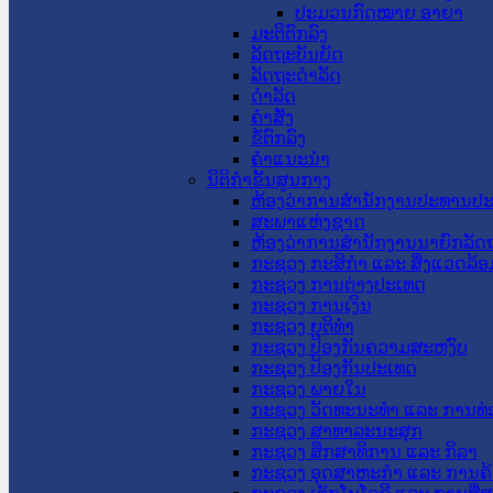
ປະມວນກົດໝາຍ ອາຍາ
ມະຕິຕົກລົງ
ລັດຖະບັນຍັດ
ລັດຖະດໍາລັດ
ດໍາລັດ
ຄໍາສັ່ງ
ຂໍ້ຕົກລົງ
ຄໍາແນະນໍາ
ນິຕິກຳຂັ້ນສູນກາງ
ຫ້ອງວ່າການສໍານັກງານປະທານປ
ສະພາແຫ່ງຊາດ
ຫ້ອງວ່າການສຳນັກງານນາຍົກລັດຖ
ກະຊວງ ກະສິກຳ ແລະ ສິ່ງແວດລ້ອ
ກະຊວງ ການຕ່າງປະເທດ
ກະຊວງ ການເງິນ
ກະຊວງ ຍຸຕິທໍາ
ກະຊວງ ປ້ອງກັນຄວາມສະຫງົບ
ກະຊວງ ປ້ອງກັນປະເທດ
ກະຊວງ ພາຍໃນ
ກະຊວງ ວັດທະນະທຳ ແລະ ການທ່
ກະຊວງ ສາທາລະນະສຸກ
ກະຊວງ ສຶກສາທິການ ແລະ ກິລາ
ກະຊວງ ອຸດສາຫະກຳ ແລະ ການຄ້