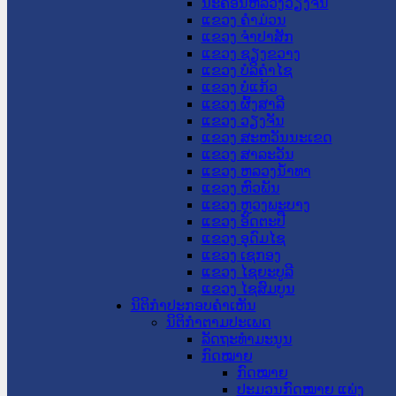
ນະ​ຄອນ​ຫລວງວຽງຈັນ
ແຂວງ ຄໍາມ່ວນ
ແຂວງ ຈໍາປາສັກ
ແຂວງ ຊຽງຂວາງ
ແຂວງ ບໍລິຄໍາໄຊ
ແຂວງ ບໍ່ແກ້ວ
ແຂວງ ຜົ້ງສາລີ
ແຂວງ ວຽງຈັນ
ແຂວງ ສະຫວັນນະເຂດ
ແຂວງ ສາລະວັນ
ແຂວງ ຫລວງນໍ້າທາ
ແຂວງ ຫົວພັນ
ແຂວງ ຫຼວງພະບາງ
ແຂວງ ອັດຕະປື
ແຂວງ ອຸດົມໄຊ
ແຂວງ ເຊກອງ
ແຂວງ ໄຊຍະບູລີ
ແຂວງ ໄຊສົມບູນ
ນິຕິກໍາປະກອບຄໍາເຫັນ
ນິຕິກໍາຕາມປະເພດ
ລັດຖະທໍາມະນູນ
ກົດໝາຍ
ກົດໝາຍ
ປະມວນກົດໝາຍ ແພ່ງ