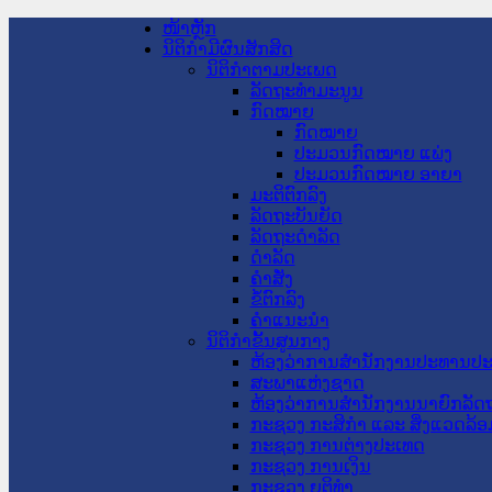
ໜ້າຫຼັກ
ນິຕິກໍາມີຜົນສັກສິດ
ນິຕິກໍາຕາມປະເພດ
ລັດຖະທໍາມະນູນ
ກົດໝາຍ
ກົດໝາຍ
ປະມວນກົດໝາຍ ແພ່ງ
ປະມວນກົດໝາຍ ອາຍາ
ມະຕິຕົກລົງ
ລັດຖະບັນຍັດ
ລັດຖະດໍາລັດ
ດໍາລັດ
ຄໍາສັ່ງ
ຂໍ້ຕົກລົງ
ຄໍາແນະນໍາ
ນິຕິກໍາຂັ້ນສູນກາງ
ຫ້ອງວ່າການສໍານັກງານປະທານປ
ສະພາແຫ່ງຊາດ
ຫ້ອງວ່າການສຳນັກງານນາຍົກລັດຖ
ກະຊວງ ກະສິກຳ ແລະ ສິ່ງແວດລ້ອ
ກະຊວງ ການຕ່າງປະເທດ
ກະຊວງ ການເງິນ
ກະຊວງ ຍຸຕິທໍາ