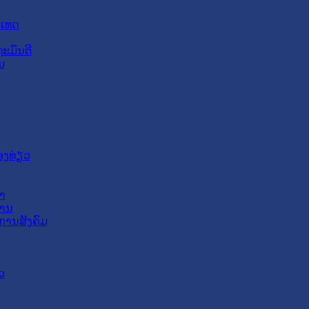
ະເທດ
ະມົນຕີ
ມ
ອງທ່ຽວ
າ
ສານ
ການສັງຄົມ
ວ