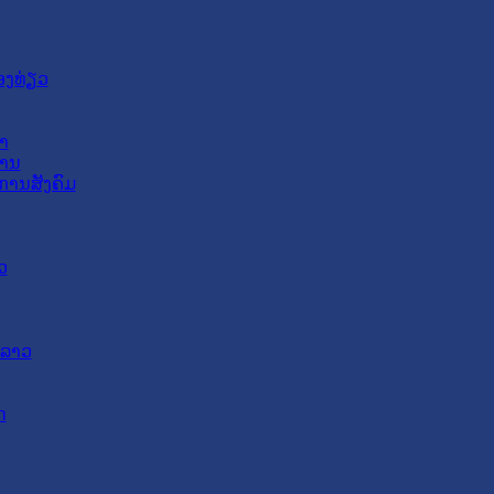
ອງທ່ຽວ
າ
ສານ
ການສັງຄົມ
ວ
ດລາວ
ດ