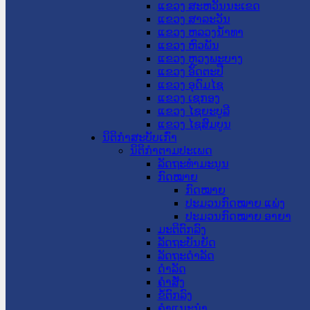
ແຂວງ ສະຫວັນນະເຂດ
ແຂວງ ສາລະວັນ
ແຂວງ ຫລວງນໍ້າທາ
ແຂວງ ຫົວພັນ
ແຂວງ ຫຼວງພະບາງ
ແຂວງ ອັດຕະປື
ແຂວງ ອຸດົມໄຊ
ແຂວງ ເຊກອງ
ແຂວງ ໄຊຍະບູລີ
ແຂວງ ໄຊສົມບູນ
ນິຕິກໍາສະບັບເກົ່າ
ນິຕິກຳຕາມປະເພດ
ລັດຖະທໍາມະນູນ
ກົດໝາຍ
ກົດໝາຍ
ປະມວນກົດໝາຍ ແພ່ງ
ປະມວນກົດໝາຍ ອາຍາ
ມະຕິຕົກລົງ
ລັດຖະບັນຍັດ
ລັດຖະດໍາລັດ
ດໍາລັດ
ຄໍາສັ່ງ
ຂໍ້ຕົກລົງ
ຄໍາແນະນໍາ