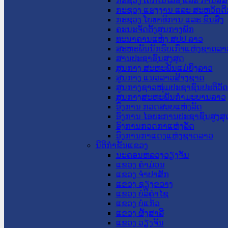
ກະຊວງ ເຕັກໂນໂລຊີ ແລະ ການສື່
ກະຊວງ ແຮງງານ ແລະ ສະຫວັດດີ
ກະຊວງ ໂຍທາທິການ ແລະ ຂົນສົ່ງ
ຄະນະຈັດຕັ້ງສູນກາງພັກ
ທະນາຄານແຫ່ງ ສປປ ລາວ
ສະຫະພັນນັກຮົບເກົ່າແຫ່ງຊາດລາ
ສານປະຊາຊົນສູງສຸດ
ສູນກາງ ສະຫະພັນແມ່ຍິງລາວ
ສູນກາງ ແນວລາວສ້າງຊາດ
ສູນກາງຊາວໜຸ່ມປະຊາຊົນປະຕິວັ
ສູນກາງສະຫະພັນກຳມະບານລາວ
ອົງການ ກວດສອບແຫ່ງລັດ
ອົງການ ໄອຍະການປະຊາຊົນສູງສຸ
ອົງການກວດກາແຫ່ງລັດ
ອົງການກາແດງແຫ່ງຊາດລາວ
ນິຕິກໍາຂັ້ນແຂວງ
ນະ​ຄອນ​ຫລວງວຽງຈັນ
ແຂວງ ຄໍາມ່ວນ
ແຂວງ ຈໍາປາສັກ
ແຂວງ ຊຽງຂວາງ
ແຂວງ ບໍລິຄໍາໄຊ
ແຂວງ ບໍ່ແກ້ວ
ແຂວງ ຜົ້ງສາລີ
ແຂວງ ວຽງຈັນ