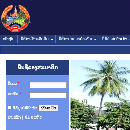
ໜ້າຫຼັກ
ນິຕິກໍາມີຜົນສັກສິດ
ນິຕິກໍາປະກອບຄໍາເຫັນ
ນິຕິກໍາສະບັບເກົ່າ
ພື້ນທີ່ຂອງສະມາຊິກ
ອີເມລ
*
ລະຫັດ
*
ຈື່ຂໍ້ມູນໄວ້ຄັ້ງໜ້າ
ສະໝັກ
|
ລືມລະຫັດ