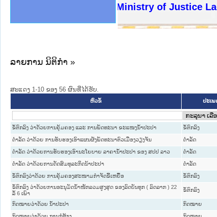
ງລັດຖະການໃຫ້ຜູ້ປະສານງານ
ງປະຕິບັດວຽກງານຈົດໝາຍເຫດ
ານຈົດໝາຍເຫດທາງລັດຖະການ
ານຈົດໝາຍເຫດທາງລັດຖະການ
ະ ເວັບໄຊຈົດໝາຍເຫດທາງ
ະ ເວັບໄຊຈົດໝາຍເຫດທາງ
ເຫດທາງລັດຖະການ ໃຫ້ຜູ້
ເຫດທາງລັດຖະການ ໃຫ້ຜູ້
Ministry of Justice Lao
ານສັນຕິບານປະຊາຊົນ
ຄານຕຳຫຼວດປະຊາຊົນ
າຊົນ ພາກເໜືອ
ຊາຊົນ ພາກກາງ
າກເໜືອ
າກກາງ
ະການ
າກໃຕ້
ລາຍການ ນິຕິກໍາ »
ສະແດງ 1-10 ຂອງ 56 ຜົນທີ່ໄດ້ຮັບ.
ປະເພດ
ຫົວຂໍ້
ຂໍ້ຕົກລົງ ວ່າດ້ວຍການຄຸ້ມຄອງ ແລະ ການພັດທະນາ ຂະແໜງນ້ຳປະປາ
ຂໍ້ຕົກລົງ
ດຳລັດ ວ່າດ້ວຍ ການຮັບຮອງເອົາແຜນຜັງພັດທະນາຕົວເມືອງວຽງຈັນ
ດໍາລັດ
ດຳລັດ ວ່າດ້ວຍການຮັບຮອງເອົານະໂຍບາຍ ລາຄານ້ຳປະປາ ຂອງ ສປປ ລາວ
ດໍາລັດ
ດຳລັດ ວ່າດ້ວຍການດັດສົມທຸລະກິດນ້າປະປາ
ດໍາລັດ
ຂໍ້ຕົກລົງວ່າດ້ວຍ ການຄຸ້ມຄອງສະໜາມກຳຈັດຂີ້ເຫຍື້ອ
ຂໍ້ຕົກລົງ
ຂໍ້ຕົກລົງ ວ່າດ້ວຍການອະນຸມັດນ້ຳໜັກລວມສູງສຸດ ຂອງລົດບັນທຸກ ( ລົດລາກ ) 22
ຂໍ້ຕົກລົງ
ລໍ້ 6 ເພົາ
ກົດໝາຍວ່າດ້ວຍ ນ້ຳປະປາ
ກົດໝາຍ
ກົດໝາຍວ່າດ້ວຍ ການກໍ່ສ້າງ
ກົດໝາຍ