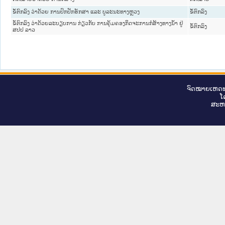
ຂໍ້ຕົກລົງ ວ່າດ້ວຍ ການປົກປັກຮັກສາ ແລະ ບູລະນະທາງຫຼວງ
ຂໍ້ຕົກລົງ
ຂໍ້ຕົກລົງ ວ່າດ້ວຍລະບຽບການ ກ່ຽວກັບ ການຄຸ້ມຄອງກິດຈະການກໍ່ສ້າງທາງນໍ້າ ຢູ່
ຂໍ້ຕົກລົງ
ສປປ ລາວ
ຈົດ​ໝາຍ​ເຫດ​ທ
ໂ
ສະ​ຫ