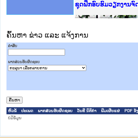
Ministry of Justice 
ເຜີຍແຜ່ວັບໄຊຈົດໝາຍເ
ກະຊວງຍຸຕິທຳ
ຊຸດຝຶກອົບຮົມວຽກງານຈ
ກອງປະຊຸມທົບທວນຄືນກາ
ຝຶກອົບຮົມ ຜູ່ປະສານງ
ຝຶກອົບຮົມ ຜູ່ປະສານງ
ເຜີຍແຜ່ແອັບກົດໝາຍລາ
ເຜີຍແຜ່ແອັບກົດໝາຍລາ
ຍົກລະດັບວຽກງານຈົດໝ
ຊຸດຝຶກອົບຮົມວຽກງານ
ຄົ້ນຫາ ຂ່າວ ແລະ ແຈ້ງການ
ຄໍາສັບ
ພາກສ່ວນຮັບຜິດຊອບ
ຫົວຂໍ້
ປະເພດ
ພາກສ່ວນຮັບຜິດຊອບ
ວັນທີ ນິຕິກໍາ
ພີມເຜີຍແຜ່
PDF ອັງ
ບໍ່ມີຂໍ້ມູນ