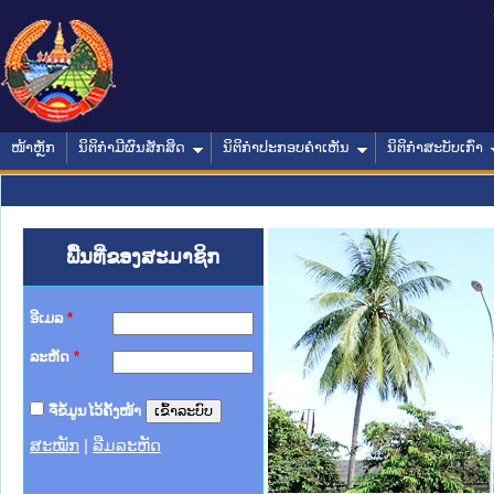
ໜ້າຫຼັກ
ນິຕິກໍາມີຜົນສັກສິດ
ນິຕິກໍາປະກອບຄໍາເຫັນ
ນິຕິກໍາສະບັບເກົ່າ
ພື້ນທີ່ຂອງສະມາຊິກ
ອີເມລ
*
ລະຫັດ
*
ຈື່ຂໍ້ມູນໄວ້ຄັ້ງໜ້າ
ສະໝັກ
|
ລືມລະຫັດ