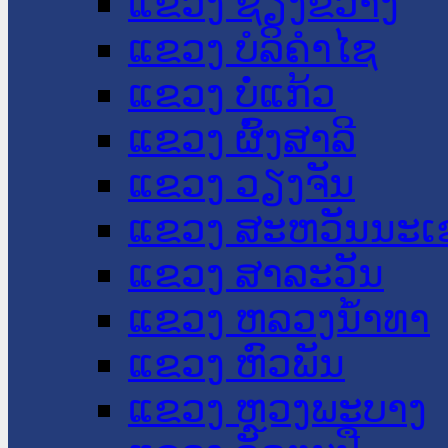
ແຂວງ ຊຽງຂວາງ
ແຂວງ ບໍລິຄໍາໄຊ
ແຂວງ ບໍ່ແກ້ວ
ແຂວງ ຜົ້ງສາລີ
ແຂວງ ວຽງຈັນ
ແຂວງ ສະຫວັນນະເ
ແຂວງ ສາລະວັນ
ແຂວງ ຫລວງນໍ້າທາ
ແຂວງ ຫົວພັນ
ແຂວງ ຫຼວງພະບາງ