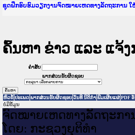
Ministry of Justice Lao PDR
ເຜີຍແຜ່ວັບໄຊຈົດໝາຍເຫດທາງລັດຖະການ ແລະ ແອັບກ
ກະຊວງຍຸຕິທຳ
ຊຸດຝຶກອົບຮົມວຽກງານຈົດໝາຍເຫດທາງລັດຖະການ ໃ
ກອງປະຊຸມທົບທວນຄືນການຈັດຕັ້ງປະຕິບັດວຽກງານຈ
ຝຶກອົບຮົມ ຜູ່ປະສານງານວຽກງານຈົດໝາຍເຫດທາງລັ
ຝຶກອົບຮົມ ຜູ່ປະສານງານວຽກງານຈົດໝາຍເຫດທາງລັດ
ເຜີຍແຜ່ແອັບກົດໝາຍລາວ ແລະ ເວັບໄຊຈົດໝາຍເຫດທ
ເຜີຍແຜ່ແອັບກົດໝາຍລາວ ແລະ ເວັບໄຊຈົດໝາຍເຫດທາ
ຍົກລະດັບວຽກງານຈົດໝາຍເຫດທາງລັດຖະການໃຫ້ຜູ້
ຊຸດຝຶກອົບຮົມວຽກງານຈົດໝາຍເຫດທາງລັດຖະການ ໃ
ຄົ້ນຫາ ຂ່າວ ແລະ ແຈ້
ຄໍາສັບ
ພາກສ່ວນຮັບຜິດຊອບ
ຫົວຂໍ້
ປະເພດ
ພາກສ່ວນຮັບຜິດຊອບ
ວັນທີ ນິຕິກໍາ
ພີມເຜີຍແຜ່
PDF ອັ
ບໍ່ມີຂໍ້ມູນ
ຈົດ​ໝາຍ​ເຫດ​ທາງ​ລັດ​ຖະ​ກາ
ໂດຍ: ກະ​ຊວງຍຸ​ຕິ​ທຳ