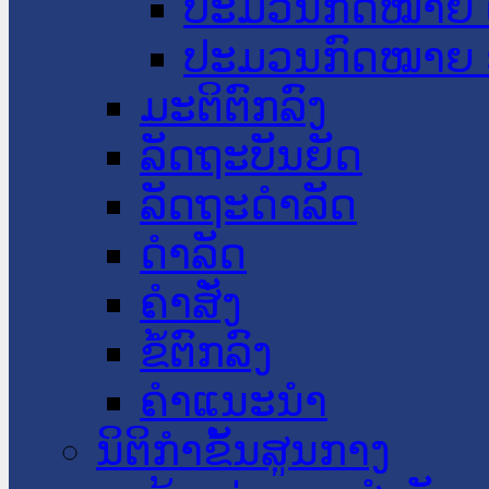
ປະມວນກົດໝາຍ 
ປະມວນກົດໝາຍ 
ມະຕິຕົກລົງ
ລັດຖະບັນຍັດ
ລັດຖະດໍາລັດ
ດໍາລັດ
ຄໍາສັ່ງ
ຂໍ້ຕົກລົງ
ຄໍາແນະນໍາ
ນິຕິກຳຂັ້ນສູນກາງ