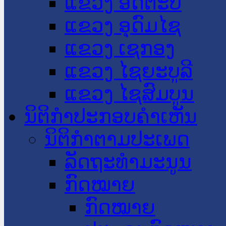
ແຂວງ ອັດຕະປື
ແຂວງ ອຸດົມໄຊ
ແຂວງ ເຊກອງ
ແຂວງ ໄຊຍະບູລີ
ແຂວງ ໄຊສົມບູນ
ນິຕິກໍາປະກອບຄໍາເຫັນ
ນິຕິກໍາຕາມປະເພດ
ລັດຖະທໍາມະນູນ
ກົດໝາຍ
ກົດໝາຍ