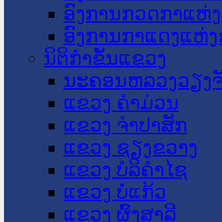
ອົງການກວດກາແຫ່ງ
ອົງການກາແດງແຫ່
ນິຕິກໍາຂັ້ນແຂວງ
ນະ​ຄອນ​ຫລວງວຽງຈ
ແຂວງ ຄໍາມ່ວນ
ແຂວງ ຈໍາປາສັກ
ແຂວງ ຊຽງຂວາງ
ແຂວງ ບໍລິຄໍາໄຊ
ແຂວງ ບໍ່ແກ້ວ
ແຂວງ ຜົ້ງສາລີ