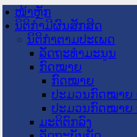
ໜ້າຫຼັກ
ນິຕິກໍາມີຜົນສັກສິດ
ນິຕິກໍາຕາມປະເພດ
ລັດຖະທໍາມະນູນ
ກົດໝາຍ
ກົດໝາຍ
ປະມວນກົດໝາຍ 
ປະມວນກົດໝາຍ 
ມະຕິຕົກລົງ
ລັດຖະບັນຍັດ