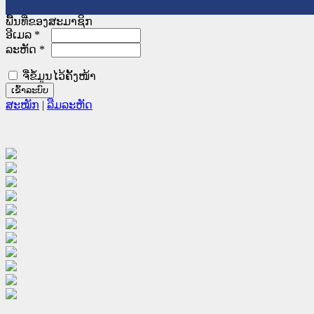
ພື້ນທີ່ຂອງສະມາຊິກ
ອີເມລ
*
ລະຫັດ
*
ຈື່ຂໍ້ມູນໄວ້ຄັ້ງໜ້າ
ສະໝັກ
|
ລືມລະຫັດ