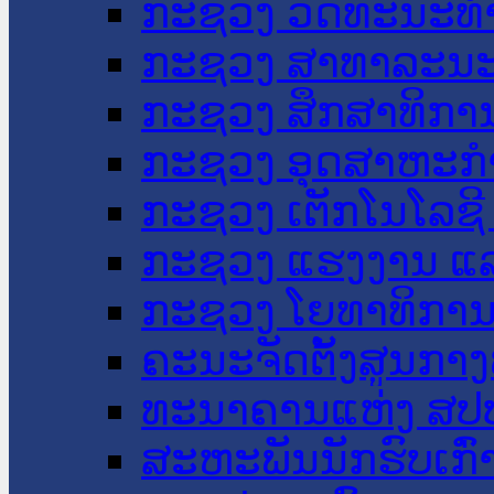
ກະຊວງ ວັດທະນະທຳ
ກະຊວງ ສາທາລະນະ
ກະຊວງ ສຶກສາທິການ
ກະຊວງ ອຸດສາຫະກຳ
ກະຊວງ ເຕັກໂນໂລຊີ
ກະຊວງ ແຮງງານ ແລ
ກະຊວງ ໂຍທາທິການ 
ຄະນະຈັດຕັ້ງສູນກາງ
ທະນາຄານແຫ່ງ ສປ
ສະຫະພັນນັກຮົບເກົ