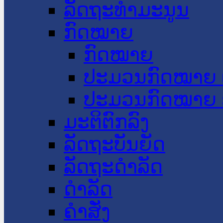
ລັດຖະທໍາມະນູນ
ກົດໝາຍ
ກົດໝາຍ
ປະມວນກົດໝາຍ 
ປະມວນກົດໝາຍ 
ມະຕິຕົກລົງ
ລັດຖະບັນຍັດ
ລັດຖະດໍາລັດ
ດໍາລັດ
ຄໍາສັ່ງ