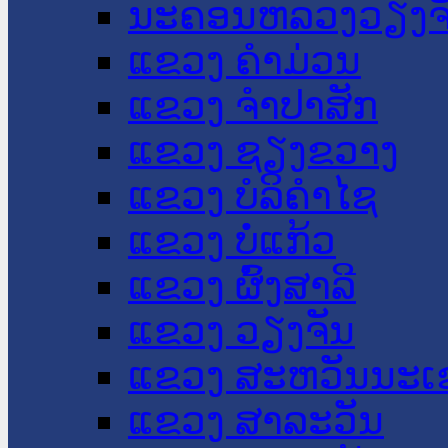
ນະ​ຄອນ​ຫລວງວຽງຈ
ແຂວງ ຄໍາມ່ວນ
ແຂວງ ຈໍາປາສັກ
ແຂວງ ຊຽງຂວາງ
ແຂວງ ບໍລິຄໍາໄຊ
ແຂວງ ບໍ່ແກ້ວ
ແຂວງ ຜົ້ງສາລີ
ແຂວງ ວຽງຈັນ
ແຂວງ ສະຫວັນນະເ
ແຂວງ ສາລະວັນ