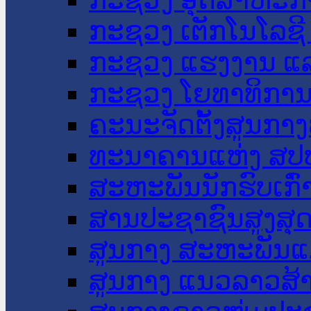
ກະຊວງ ເຕັກໂນໂລຊີ
ກະຊວງ ແຮງງານ ແລ
ກະຊວງ ໂຍທາທິການ 
ຄະນະຈັດຕັ້ງສູນກາງ
ທະນາຄານແຫ່ງ ສປ
ສະຫະພັນນັກຮົບເກົ
ສານປະຊາຊົນສູງສຸ
ສູນກາງ ສະຫະພັນແ
ສູນກາງ ແນວລາວສ້