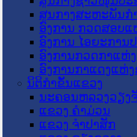
ສູນກາງຊາວໜຸ່ມປະ
ສູນກາງສະຫະພັນກ
ອົງການ ກວດສອບແຫ
ອົງການ ໄອຍະການປ
ອົງການກວດກາແຫ່ງ
ອົງການກາແດງແຫ່
ນິຕິກໍາຂັ້ນແຂວງ
ນະ​ຄອນ​ຫລວງວຽງຈ
ແຂວງ ຄໍາມ່ວນ
ແຂວງ ຈໍາປາສັກ