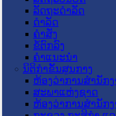
ລັດຖະດໍາລັດ
ດໍາລັດ
ຄໍາສັ່ງ
ຂໍ້ຕົກລົງ
ຄໍາແນະນໍາ
ນິຕິກໍາຂັ້ນສູນກາງ
ຫ້ອງວ່າການສໍານັ
ສະພາແຫ່ງຊາດ
ຫ້ອງວ່າການສຳນັກງ
ກະຊວງ ກະສິກຳ ແລະ