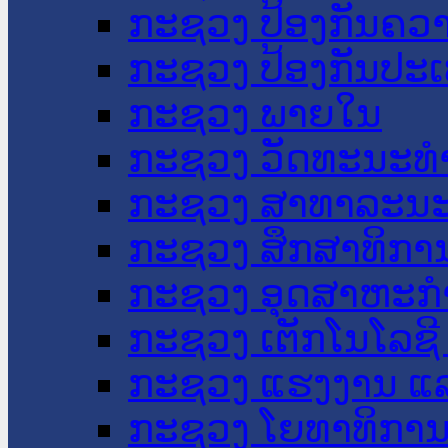
ກະຊວງ ປ້ອງກັນຄວ
ກະຊວງ ປ້ອງກັນປະ
ກະຊວງ ພາຍໃນ
ກະຊວງ ວັດທະນະທຳ
ກະຊວງ ສາທາລະນະ
ກະຊວງ ສຶກສາທິການ
ກະຊວງ ອຸດສາຫະກຳ
ກະຊວງ ເຕັກໂນໂລຊີ
ກະຊວງ ແຮງງານ ແລ
ກະຊວງ ໂຍທາທິການ 