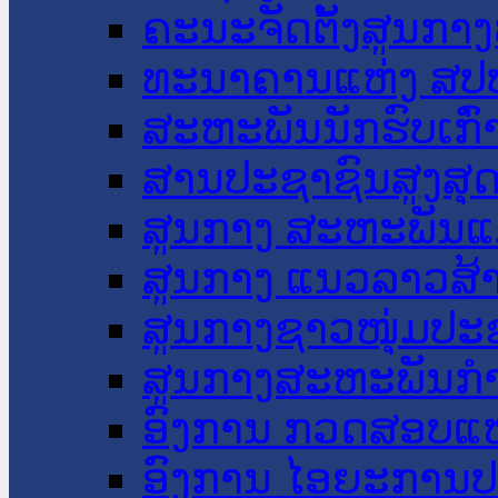
ຄະນະຈັດຕັ້ງສູນກາງ
ທະນາຄານແຫ່ງ ສປ
ສະຫະພັນນັກຮົບເກົ
ສານປະຊາຊົນສູງສຸ
ສູນກາງ ສະຫະພັນແ
ສູນກາງ ແນວລາວສ້
ສູນກາງຊາວໜຸ່ມປະ
ສູນກາງສະຫະພັນກ
ອົງການ ກວດສອບແຫ
ອົງການ ໄອຍະການປ