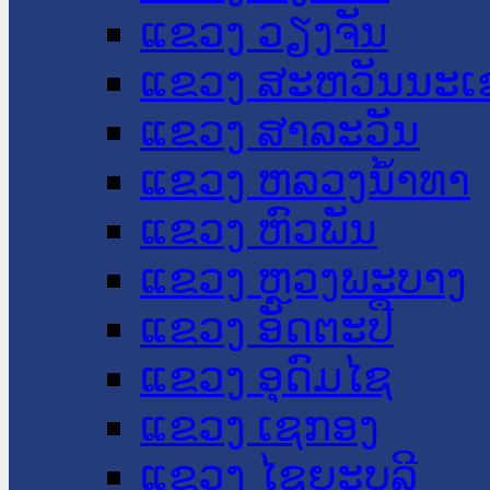
ແຂວງ ວຽງຈັນ
ແຂວງ ສະຫວັນນະເ
ແຂວງ ສາລະວັນ
ແຂວງ ຫລວງນໍ້າທາ
ແຂວງ ຫົວພັນ
ແຂວງ ຫຼວງພະບາງ
ແຂວງ ອັດຕະປື
ແຂວງ ອຸດົມໄຊ
ແຂວງ ເຊກອງ
ແຂວງ ໄຊຍະບູລີ