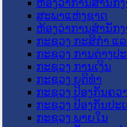
ຫ້ອງວ່າການສໍານັ
ສະພາແຫ່ງຊາດ
ຫ້ອງວ່າການສຳນັກງ
ກະຊວງ ກະສິກຳ ແລະ
ກະຊວງ ການຕ່າງປ
ກະຊວງ ການເງິນ
ກະຊວງ ຍຸຕິທໍາ
ກະຊວງ ປ້ອງກັນຄວ
ກະຊວງ ປ້ອງກັນປະ
ກະຊວງ ພາຍໃນ