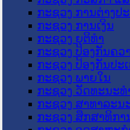
ກະຊວງ ການຕ່າງປ
ກະຊວງ ການເງິນ
ກະຊວງ ຍຸຕິທໍາ
ກະຊວງ ປ້ອງກັນຄວ
ກະຊວງ ປ້ອງກັນປະ
ກະຊວງ ພາຍໃນ
ກະຊວງ ວັດທະນະທຳ
ກະຊວງ ສາທາລະນະ
ກະຊວງ ສຶກສາທິການ
ກະຊວງ ອຸດສາຫະກຳ