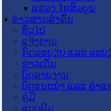
ແຂວງ ໄຊສົມບູນ
ຂ່າວສານສໍາຄັນ
​ທົ່ວ​ໄປ
ແຈ້ງການ
ກົດລະບຽບ ແລະ ລະບ
ຂ່າວເດັ່ນ
ບົດລາຍງານ
ບົດແນະນໍາ ແລະ ຄໍາແ
ຄູ່ມື
ແບບພີມ