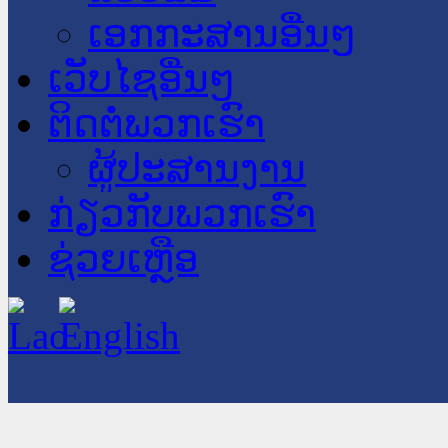
ເອກກະສານອື່ນໆ
ເວັບໄຊອື່ນໆ
ຕິດຕໍ່ພວກເຮົາ
ຜູ້ປະສານງານ
ກ່ຽວກັບພວກເຮົາ
ຊ່ວຍເຫຼືອ