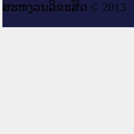
ສະ​ຫງວນ​ລິ​ຂະ​ສິດ © 2013