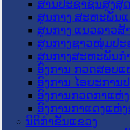
ສານປະຊາຊົນສູງສຸ
ສູນກາງ ສະຫະພັນແ
ສູນກາງ ແນວລາວສ້
ສູນກາງຊາວໜຸ່ມປະ
ສູນກາງສະຫະພັນກ
ອົງການ ກວດສອບແຫ
ອົງການ ໄອຍະການປ
ອົງການກວດກາແຫ່ງ
ອົງການກາແດງແຫ່
ນິຕິກໍາຂັ້ນແຂວງ