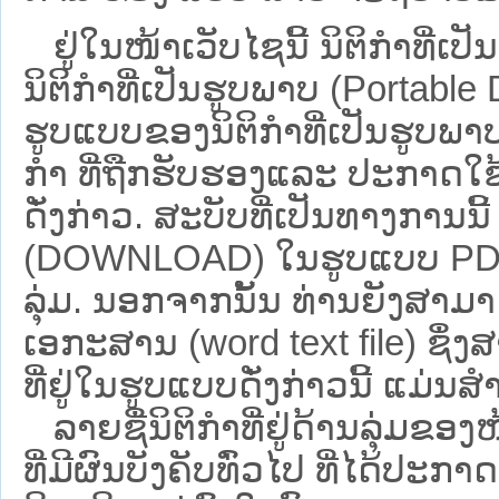
ຢູ່ໃນໜ້າ​ເວັບ​ໄຊ​ນີ້ ນິຕິກຳທີ
ນິຕິກໍາທີ່ເປັນຮູບພາບ (Portabl
ຮູບແບບຂອງນິຕິກໍາທີ່ເປັນຮູບພາບ
ກໍາ ທີ່ຖືກຮັບຮອງແລະ ປະກາດໃຊ
ດັ່ງກ່າວ. ສະບັບທີ່ເປັນທາງການນີ
(DOWNLOAD) ໃນຮູບແບບ PDF ໂດ
ລຸ່ມ. ນອກຈາກນັ້ນ ທ່ານຍັງສາມາດເ
ເອກະສານ (word text file) ຊຶ່
ທີ່ຢູ່ໃນຮູບແບບດັ່ງກ່າວນີ້ ແມ່ນສຳລ
ລາຍຊື່ນິຕິກຳທີ່ຢູ່ດ້ານລຸ່ມຂອ
ທີ່ມີຜົນບັງຄັບທົ່ວໄປ ທີ່ໄດ້ປະກ