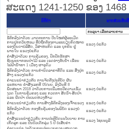
ສະແດງ 1241-1250 ຂອງ 1468 ຜົ
ນິຕິກໍາ
ພາກສ່ວນຮັບຜ
ຂໍ້ຕົກລົງວ່າດ້ວຍ ມາດຕະການ ປັບໃໝຕໍ່ຜູ້ລະເມີດ
ການປູກກວ້ຍຫອມ ທີ່ບໍ່ຖືກຕ້ອງຕາມລະບຽບກົດໝາຍ
ແຂວງ ບໍ່ແກ້ວ
ຂອງບັນດາບໍລິສັດ, ວິສາຫະກິດ ແລະ ບຸກຄົນ ຢຸູ່
ພາຍໃນ ແຂວງບໍ່ແກ້ວ
ຄໍາສັ່ງວ່າດ້ວຍ ການຄຸ້ມຄອງ, ປົກປັກຮັກສາ
ຊັບພະຍາກອນປ່າໄມ້ ແລະ ເຂດອ່າງຮັບນໍ້າ ເຂື່ອນ
ແຂວງ ບໍ່ແກ້ວ
ໄຟຟ້ານໍ້າທາ 1 ເມືອງ ຜາອຸດົມ
ຂໍ້ຕົກລົງວ່າດ້ວຍ ການກໍານົດລາຄາທີ່ດິນ ແລະ ສິ່ງປຸກ
ແຂວງ ບໍ່ແກ້ວ
ສ້າງ ແຂວງບໍ່ແກ້ວ
ຄໍາແນະນໍາກ່ຽວກັບ ການຈັດຕັ້ງປະຕິບັດ ຜັນ
ຂະຫຍາຍ ຄໍາສັ່ງເລກທີ 05/ນຍ, ລົງວັນທີ 8
ພຶດສະພາ 2018 ວ່າດ້ວຍການເພີ່ມທະວີຄວາມເຂັ້ມ
ແຂວງ ບໍ່ແກ້ວ
ງວດ ໃນການຄຸ້ມຄອງ ແລະ ກວດກາ ສັດນໍ້າ-ສັດປ່າ
ແລະ ພືດປ່າ ປະເພດຫວງຫ້າມ
ຄໍາແນະນໍາກ່ຽວກັບ ການສ້າງຂໍ້ຕົກລົງຂອງເຈົ້າແຂວງ
ແຂວງ ບໍ່ແກ້ວ
ຂໍ້ຕົກລົງວ່າດ້ວຍ ກອງທຶນຄຸ້ມຄອງໄພພິບັດ ແຂວງບໍ່
ແຂວງ ບໍ່ແກ້ວ
ແກ້ວ
ຄໍາສັ່ງແນະນໍາກ່ຽວກັບ ການປະຕິບັດນະໂຍບາຍ ການ
ແຂວງ ໄຊຍະບູລີ
ເກີດລູກ ແລະ ປິ່ນປົວເດັກລຸ່ມ 5 ປີ ບໍ່ເສັຍຄ່າ
ຄຳແນະນຳ ວ່າດ້ວຍການອຳນວຍຄວາມສະດວກ