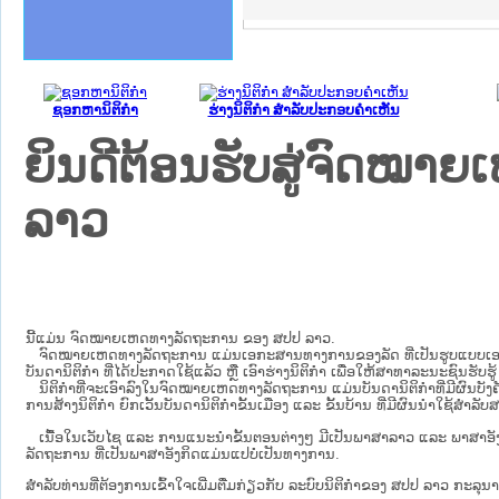
ຄານສັນຕິບານປະຊາຊົນ
າຄານຕຳຫຼວດປະຊາຊົນ
ຊາຊົນ ພາກເໜືອ
ຊາຊົນ ພາກກາງ
ພາກເໜືອ
າກກາງ
ຖະການ
າກໃຕ້
ຊອກຫານິຕິກໍາ
ຮ່າງນິຕິກໍາ ສໍາລັບປະກອບຄໍາເຫັນ
ຍິນດີຕ້ອນຮັບສູ່ຈົດໝ
ລາວ
ນີ້ແມ່ນ ຈົດໝາຍເຫດທາງລັດຖະການ ຂອງ ສປປ ລາວ.
ຈົດໝາຍເຫດທາງລັດຖະການ ແມ່ນ​ເອ​ກະ​ສານ​ທາງ​ການ​ຂອງ​ລັດ ທີ່​ເປັນ​ຮູບ​ແບບ​ເອ​ເລັກ​ໂຕ​
ບັນ​ດາ​ນິ​ຕິ​ກຳ ທີ່ໄດ້ປະກາດໃຊ້ແລ້ວ ຫຼື ເອົາຮ່າງນິຕິກໍາ ເພື່ອໃຫ້​ສາ​ທາ​ລະ​ນະ​ຊົນ​ຮັບ​ຮ
ນິ​ຕິ​ກຳ​ທີ່​ຈະ​ເອົາ​ລົງ​ໃນ​ຈົດ​ໝາຍ​ເຫດ​ທາງ​ລັດ​ຖະ​ການ ​ແມ່ນ​ບັນ​ດາ​ນິ​ຕິ​ກຳ​ທີ່​ມີ​ຜົນ​ບັງ​ຄ
ການ​ສ້າງ​ນິ​ຕິ​ກຳ ຍົກ​ເວັ້ນ​ບັນ​ດານິ​ຕິ​ກຳ​ຂັ້ນ​ເມືອງ ແລະ ຂັ້ນ​ບ້ານ ​ທີ່​ມີ​ຜົນ​ນຳ​ໃຊ້​ສຳ​
ເນື້ອໃນ​ເວັບ​ໄຊ​ ແລະ ການແນະນໍາຂັ້ນຕອນຕ່າງໆ ມີເປັນພາສາລາວ ແລະ ພາສາອັ
ລັດຖະການ ທີ່ເປັນພາສາອັງກິດແມ່ນແປບໍ່ເປັນທາງການ.
ສໍາລັບທ່ານທີ່ຕ້ອງການເຂົ້າໃຈເພີ່ມຕື່ມກ່ຽວກັບ ລະບົບນິຕິກຳຂອງ ສປປ ລາວ ກະລຸນາເຂົ