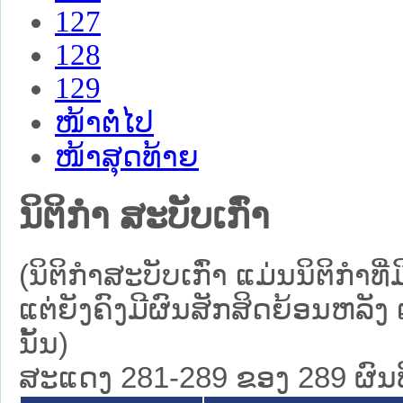
127
128
129
ໜ້າຕໍ່ໄປ
ໜ້າສຸດທ້າຍ
ນິຕິກໍາ ສະບັບເກົ່າ
(ນິຕິກໍາສະບັບເກົ່າ ແມ່ນນິຕິກໍ
ແຕ່ຍັງຄົງມີຜົນສັກສິດຍ້ອນຫລັງ 
ນັ້ນ)
ສະແດງ 281-289 ຂອງ 289 ຜົນທີ່