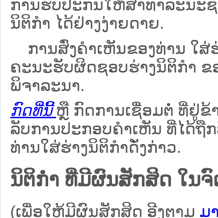
ການຮັບປະກັນໃຫ້ສາທາລະນະຊົນ
ນິຕິກຳ ໄດ້ຢ່າງງ່າຍດາຍ.
ການສົ່ງຄໍາເຫັນຂອງທ່ານ ໃສ່ຮ່
ຄະນະຮັບຜິດຊອບຮ່າງນິຕິກຳ ຂອງ
ພິຈາລະນາ.
ກົດທີ່ນີ້
ຫຼື ກົດການເຊື່ອມຕໍ່ ທີ່ຢູ່ຂ
ລັບການປະກອບຄຳເຫັນ ທີ່ໄດ້ຖືກ
ທ່ານໃສ່ຮ່າງນິຕິກຳດັ່ງກ່າວ.
ນິຕິກໍາ ທີ່ມີຜົນສັກສິດ
(ເພື່ອໃຫ້ມີຜົນສັກສິດ ອີງຕາມ
ມາ