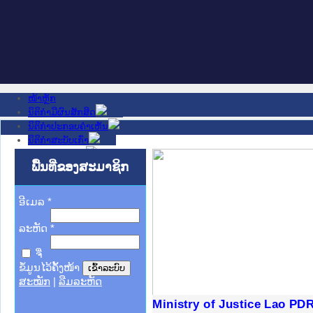
ໜ້າຫຼັກ
ນິຕິກໍາມີຜົນສັກສິດ
ນິຕິກໍາປະກອບຄໍາເຫັນ
ນິຕິກໍາສະບັບເກົ່າ
ຂ່າວສານສໍາຄັນ
ເວັບໄຊອື່ນໆ
ພື້ນທີ່ຂອງສະມາຊິກ
ຕິດຕໍ່ພວກເຮົາ
ກ່ຽວກັບພວກເຮົາ
ອີເມລ
ຊ່ວຍເຫຼືອ
*
ລະຫັດ
*
ຈື່
ຂໍ້ມູນໄວ້ຄັ້ງໜ້າ
ສະໝັກ
|
ລືມລະຫັດ
ງລັດຖະການໃຫ້ຜູ້ປະສານງານ
້ງປະຕິບັດວຽກງານຈົດໝາຍເຫດ
ງານຈົດໝາຍເຫດທາງລັດຖະການ
ງານຈົດໝາຍເຫດທາງລັດຖະການ
ລະ ເວັບໄຊຈົດໝາຍເຫດທາງ
ລະ ເວັບໄຊຈົດໝາຍເຫດທາງ
ຍເຫດທາງລັດຖະການ ໃຫ້ຜູ້
ຍເຫດທາງລັດຖະການ ໃຫ້ຜູ້
Ministry of Justice Lao PD