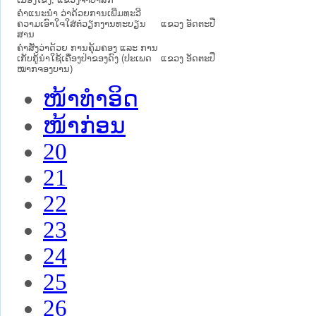
ຄຳແນະນຳ ວ່າດ້ວຍການເພີ່ມທະວີ
ຄວາມເອົາໃຈໃສ່ຕໍ່ວຽກງານທະບຽນ
ແຂວງ ອັດຕະປື
ສານ
ຄຳສັ່ງວ່າດ້ວຍ ການຄຸ້ມຄອງ ແລະ ການ
ເກັບກູ້ນຳໃຊ້ເຄື່ອງປ່າຂອງດົງ (ປະເພດ
ແຂວງ ອັດຕະປື
ໝາກຈອງບານ)
ໜ້າທໍາອິດ
ໜ້າກ່ອນ
20
21
22
23
24
25
26