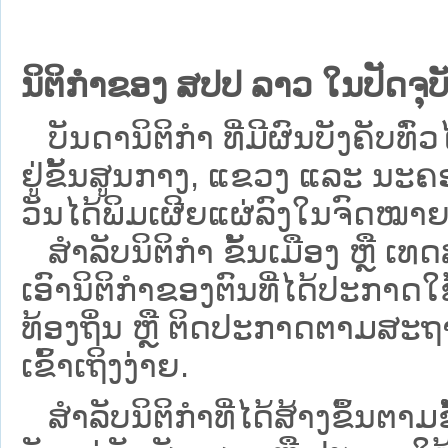
ນິຕິກຳຂອງ ສປປ ລາວ ໃນປັດຈຸບັ
ບັນດານິຕິກໍາ ທີ່ມີຜົນບັງຄັບທົ່ວ
ຢູ່ຂັ້ນ​ສູນ​ກາງ, ແຂວງ ແລະ ນະຄອ
ວັນໄດ້ພິມເຜີຍແຜ່ລົງໃນຈົດໝາຍ
ສຳລັບນິ​ຕິ​ກຳ ຂັ້ນເມືອງ ຫຼື 
ເອົານິຕິກຳຂອງຕົນທີ່ໄດ້ປະກາດໃຊ້ແ
ທ້ອງຖິ່ນ ຫຼື ຕິດປະກາດຕາມສະຖ
ເຂົ້າເຖິງງ່າຍ.
ສໍາລັບນິຕິກໍາທີ່ໄດ້ສ້າງຂຶ້ນຕາມ