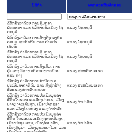
ນິຕິກໍາ
ພາກສ່ວນຮັບຜິດຊອບ
ຂໍ້ຕົກລົງວ່າດ້ວຍ ການຄຸ້ມຄອງ
ພັດທະນາ ແລະ ບໍລິຫານຕົວເມືອງ ໄຊ
ແຂວງ ໄຊຍະບູລີ
ຍະບູລີ
ຂໍ້ຕົກລົງວ່າດ້ວຍ ການສ້າງຕັ້ງກອງທຶນ
ຄວບຄຸມສະກັດກັ້ນ ແລະ ຕ້ານຢາ
ແຂວງ ໄຊຍະບູລີ
ເສບຕິດ
ຂໍ້ຕົກລົງ ວ່າດ້ວຍການຄຸ້ມຄອງ
ພັດທະນາ ແລະ ບໍລິຫານຕົວເມືອງ ໄຊ
ແຂວງ ໄຊຍະບູລີ
ຍະບູລີ
ຂໍ້ຕົກລົງ ວ່າດ້ວຍການສົ່ງເສີມ, ການ
ຄຸ້ມຄອງ ວິສາຫະກິດຂະໜາດນ້ອຍ
ແຂວງ ສະຫວັນນະເຂດ
ແລະ ກາງ
ຂໍ້ຕົກລົງ ວ່າດ້ວຍການກໍານົດເຂດ
ປະເມີນລາຄາທີ່ດິນ ແລະ ສິ່ງປຸກສ້າງ
ແຂວງ ສະຫວັນນະເຂດ
ທົ່ວແຂວງສະຫວັນນະເຂດ
ຂໍ້ຕົກລົງ ວ່າດ້ວຍການປະເມີນມູນຄ່າ
ທີ່ດິນໃນຂອບເຂດເມືອງປາກເຊ, ເມືອງ
ແຂວງ ຈໍາປາສັກ
ບາຈຽງຈະເລີນສຸກ, ເມືອງປາກຊ່ອງ
ແລະ ເມືອງໂພນທອງ ແຂວງຈຳປາສັກ
ຂໍ້ຕົກລົງວ່າດ້ວຍ ການປະເມີນມູນຄ່າ
ທີ່ດິນ ໃນຂອບເຂດເມືອງຊະນະສົມບູນ,
ເມືອງປະທຸມພອນ, ເມືອງຈຳປາສັກ,
ແຂວງ ຈໍາປາສັກ
ເມືອງສຸຂຸມາ, ເມືອງມຸນລະປາໂມກ ແລະ
ເມືອງໂຂງ, ແຂວງຈຳປາສັກ