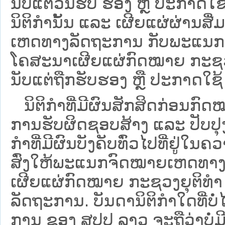
ນັບແຕ່ວັນຮັບ ຮອງ ຫຼື ປະກາດໃຊ
ນິຕິກໍານັ້ນ ແລະ ເຜີຍແຜ່ຜ່ານສື
ເຫດທາງລັດຖະການ ກັບ​ພະແນກຈົ
ໂຄສະນາເຜີຍແຜ່ກົດໝາຍ ກະຊວງຍ
ນັບແຕ່ຖືກຮັບຮອງ ຫຼື ປະກາດໃຊ້ 
ນິ​ຕິ​ກຳ​ທີ່​ມີ​ຜົນ​ສັກ​ສິດ​ກ່ອນ​ກົດ
ການ​ຮັບ​ຜິດ​ຊອບ​ສ້າງ ແລະ ປັບ​ປ
ກໍາທີ່ມີຜົນບັງຄັບທົ່ວໄປທີ່ຢູ່ໃ
ສົ່ງໃຫ້​ພະແນກຈົດ​ໝາຍ​ເຫດ​ທາງ
ເຜີຍແຜ່ກົດໝາຍ ກະຊວງຍຸຕິທໍາ
ລັດຖະການ. ບັນ​ດາ​ນິ​ຕິ​ກຳ​ໃດ​ທີ່ບໍ່
ການ ຂອງ ສປ​ປ ລາວ ​ຈະຖື​ວ່າບໍ່​ມີ​ຜົ