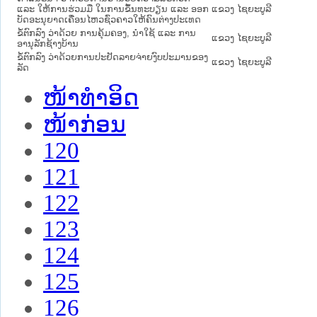
ແລະ ໃຫ້ການຮ່ວມມື ໃນການຂຶ້ນທະບຽນ ແລະ ອອກ
ແຂວງ ໄຊຍະບູລີ
ບັດອະນຸຍາດເຄື່ອນໄຫວຊົ່ວຄາວໃຫ້ຄົນຕ່າງປະເທດ
ຂໍ້ຕົກລົງ ວ່າດ້ວຍ ການຄຸ້ມຄອງ, ນຳໃຊ້ ແລະ ການ
ແຂວງ ໄຊຍະບູລີ
ອານຸລັກຊ້າງບ້ານ
ຂໍ້ຕົກລົງ ວ່າດ້ວຍການປະຢັດລາຍຈ່າຍງົບປະມານຂອງ
ແຂວງ ໄຊຍະບູລີ
ລັດ
ໜ້າທໍາອິດ
ໜ້າກ່ອນ
120
121
122
123
124
125
126