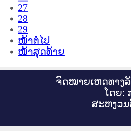
27
28
29
ໜ້າຕໍ່ໄປ
ໜ້າສຸດທ້າຍ
ຈົດ​ໝາຍ​ເຫດ​ທາງ​ລ
ໂດຍ: ກ
ສະ​ຫງວນ​ລ