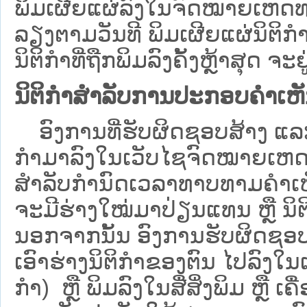
ພິມເຜີຍແຜ່ລົງໃນຈົດໝາຍເຫດທາ
ລຽງຕາມວັນທີ ພິມເຜີຍແຜ່ນິຕິ
ນິຕິກຳທີ່ຖືກພິມລົງຄັ້ງຫຼ້າສຸດ ຈະຢ
ນິຕິກຳສຳລັບການປະກອບຄຳເຫ
ອົງການທີ່ຮັບຜິດຊອບສ້າງ ແລະ 
ກຳມາລົງໃນ​ເວັບ​ໄຊຈົດໝາຍເຫ
ສໍາລັບກໍານົດເວລາທາບທາມຄໍາເຫັ
ຈະມີຮ່າງໃໝ່ມາປ່ຽນແທນ ຫຼື ນິ
ນອກຈາກນັ້ນ ອົງການຮັບຜິດຊອບ
ເອົາຮ່າງນິຕິກຳຂອງຕົນ ໄປລົງໃນ​ເວ
ກຳ) ຫຼື ພິມລົງໃນສື່ສິ່ງພິມ ຫຼື 