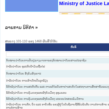
ງລັດຖະການໃຫ້ຜູ້ປະສານງານ
ງປະຕິບັດວຽກງານຈົດໝາຍເຫດ
ານຈົດໝາຍເຫດທາງລັດຖະການ
ານຈົດໝາຍເຫດທາງລັດຖະການ
ະ ເວັບໄຊຈົດໝາຍເຫດທາງ
ະ ເວັບໄຊຈົດໝາຍເຫດທາງ
ເຫດທາງລັດຖະການ ໃຫ້ຜູ້
ເຫດທາງລັດຖະການ ໃຫ້ຜູ້
Ministry of Justice 
ານສັນຕິບານປະຊາຊົນ
ຄານຕຳຫຼວດປະຊາຊົນ
າຊົນ ພາກເໜືອ
ຊາຊົນ ພາກກາງ
າກເໜືອ
າກກາງ
ະການ
າກໃຕ້
ລາຍການ ນິຕິກໍາ
»
ສະແດງ 101-110 ຂອງ 1468 ຜົນທີ່ໄດ້ຮັບ.
ຫົວຂໍ້
ກົດໝາຍວ່າດ້ວຍການປັບປຸງບາງມາດຕາຂອງກົດໝາຍວ່າດ້ວຍສານປະຊາຊົນ
ດຳລັດວ່າດ້ວຍ ທຸລະກິດນ້ຳມັນເຊື້ອໄຟ
ກົດໝາຍວ່າດ້ວຍ ສັງຄົມສົງເຄາະ
ດຳລັດວ່າດ້ວຍ ການເອົາເດັກເປັນລູກລ້ຽງ
ຂໍ້ຕົກລົງວ່າດ້ວຍ ການສະກັດກັ້ນ ແລະ ການແກ້ໄຂບັນຫາຢາເສບຕິດໃນສະຖານການສຶກສາທົ່ວແຂ
ຂໍ້ຕົກລົງວ່າດ້ວຍ ການຄຸ້ມຄອງແຜນຜັງຕົວເມືອງ ອຸທຸມພອນ
ຂໍ້ຕົກລົງວ່າດ້ວຍ ການຄຸ້ມຄອງແຜນຜັງຕົວເມືອງ ນະຄອນໄກສອນພົມວິຫານ
ດຳລັດວ່າດ້ວຍ ການກັກ, ຍຶດ ແລະ ອາຍັດທຶນ ຂອງຜູ້ຢູ່ໃນບັນຊີລາຍຊື່ທີ່ພົວພັນກັບ ການກໍ່ການຮ້
ການກໍ່ການຮ້າຍ