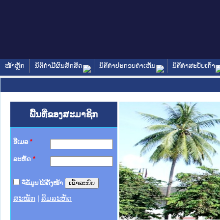
ໜ້າຫຼັກ
ນິຕິກໍາມີຜົນສັກສິດ
ນິຕິກໍາປະກອບຄໍາເຫັນ
ນິຕິກໍາສະບັບເກົ່າ
ພື້ນທີ່ຂອງສະມາຊິກ
ອີເມລ
*
ລະຫັດ
*
ຈື່ຂໍ້ມູນໄວ້ຄັ້ງໜ້າ
ສະໝັກ
|
ລືມລະຫັດ