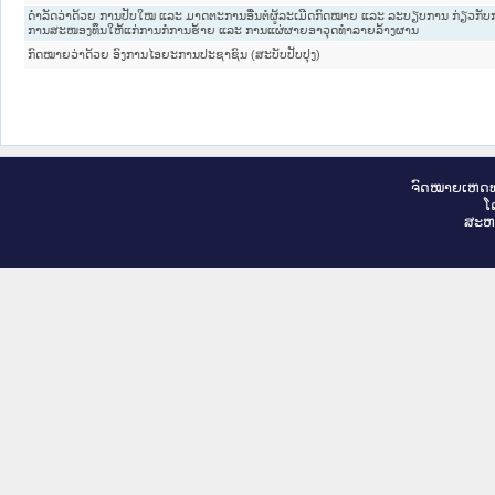
ດຳລັດວ່າດ້ວຍ ການປັບໃໝ ແລະ ມາດຕະການອື່ນຕໍ່ຜູ້ລະເມີດກົດໝາຍ ແລະ ລະບຽບການ ກ່ຽວກັ
ການສະໜອງທຶນໃຫ້ແກ່ການກໍ່ການຮ້າຍ ແລະ ການແຜ່ຜາຍອາວຸດທຳລາຍລ້າງຜານ
ກົດໝາຍວ່າດ້ວຍ ອົງການໄອຍະການປະຊາຊົນ (ສະບັບປັບປຸງ)
ຈົດ​ໝາຍ​ເຫດ​ທ
ໂ
ສະ​ຫ