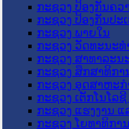
ກະຊວງ ປ້ອງກັນຄວ
ກະຊວງ ປ້ອງກັນປະ
ກະຊວງ ພາຍໃນ
ກະຊວງ ວັດທະນະທຳ
ກະຊວງ ສາທາລະນະ
ກະຊວງ ສຶກສາທິການ
ກະຊວງ ອຸດສາຫະກຳ
ກະຊວງ ເຕັກໂນໂລຊີ
ກະຊວງ ແຮງງານ ແລ
ກະຊວງ ໂຍທາທິການ 