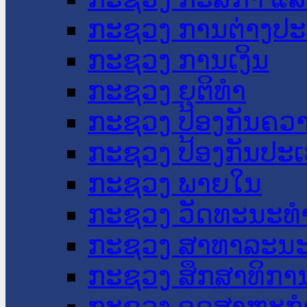
ກະຊວງ ການຕ່າງປ
ກະຊວງ ການເງິນ
ກະຊວງ ຍຸຕິທໍາ
ກະຊວງ ປ້ອງກັນຄວ
ກະຊວງ ປ້ອງກັນປະ
ກະຊວງ ພາຍໃນ
ກະຊວງ ວັດທະນະທຳ
ກະຊວງ ສາທາລະນະ
ກະຊວງ ສຶກສາທິການ
ກະຊວງ ອຸດສາຫະກຳ