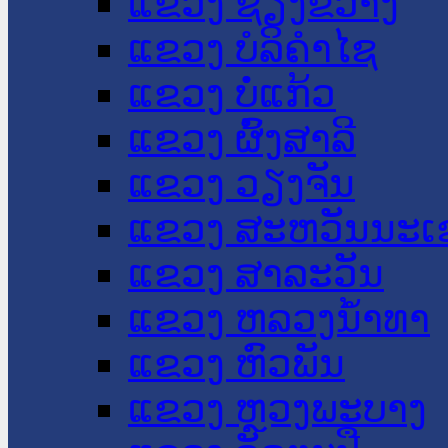
ແຂວງ ຊຽງຂວາງ
ແຂວງ ບໍລິຄໍາໄຊ
ແຂວງ ບໍ່ແກ້ວ
ແຂວງ ຜົ້ງສາລີ
ແຂວງ ວຽງຈັນ
ແຂວງ ສະຫວັນນະເ
ແຂວງ ສາລະວັນ
ແຂວງ ຫລວງນໍ້າທາ
ແຂວງ ຫົວພັນ
ແຂວງ ຫຼວງພະບາງ