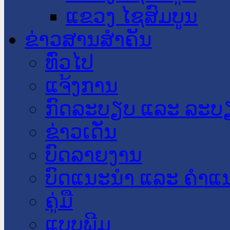
ແຂວງ ໄຊສົມບູນ
ຂ່າວສານສໍາຄັນ
​ທົ່ວ​ໄປ
ແຈ້ງການ
ກົດລະບຽບ ແລະ ລະບ
ຂ່າວເດັ່ນ
ບົດລາຍງານ
ບົດແນະນໍາ ແລະ ຄໍາແ
ຄູ່ມື
ແບບພີມ