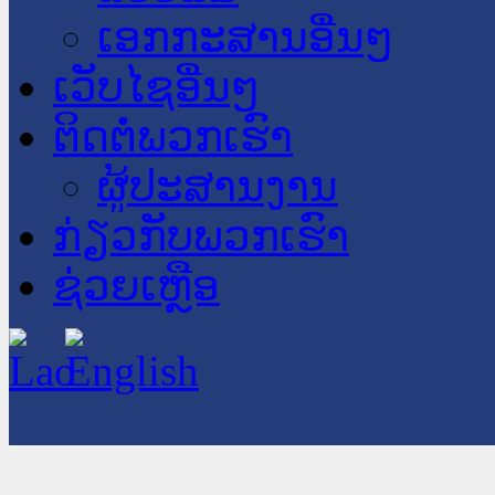
ເອກກະສານອື່ນໆ
ເວັບໄຊອື່ນໆ
ຕິດຕໍ່ພວກເຮົາ
ຜູ້ປະສານງານ
ກ່ຽວກັບພວກເຮົາ
ຊ່ວຍເຫຼືອ