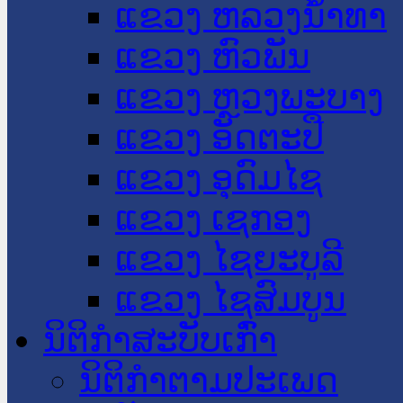
ແຂວງ ຫລວງນໍ້າທາ
ແຂວງ ຫົວພັນ
ແຂວງ ຫຼວງພະບາງ
ແຂວງ ອັດຕະປື
ແຂວງ ອຸດົມໄຊ
ແຂວງ ເຊກອງ
ແຂວງ ໄຊຍະບູລີ
ແຂວງ ໄຊສົມບູນ
ນິຕິກໍາສະບັບເກົ່າ
ນິຕິກຳຕາມປະເພດ