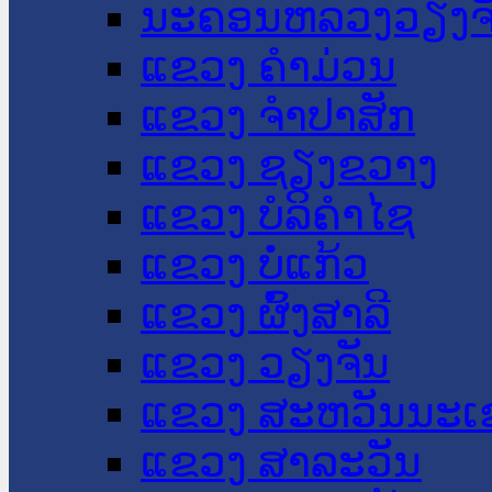
ນະ​ຄອນ​ຫລວງວຽງຈ
ແຂວງ ຄໍາມ່ວນ
ແຂວງ ຈໍາປາສັກ
ແຂວງ ຊຽງຂວາງ
ແຂວງ ບໍລິຄໍາໄຊ
ແຂວງ ບໍ່ແກ້ວ
ແຂວງ ຜົ້ງສາລີ
ແຂວງ ວຽງຈັນ
ແຂວງ ສະຫວັນນະເ
ແຂວງ ສາລະວັນ