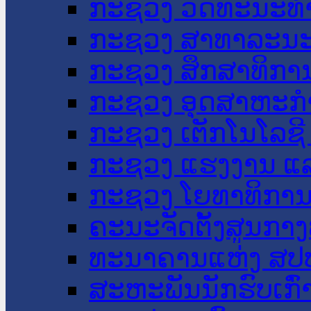
ກະຊວງ ວັດທະນະທຳ
ກະຊວງ ສາທາລະນະ
ກະຊວງ ສຶກສາທິການ
ກະຊວງ ອຸດສາຫະກຳ
ກະຊວງ ເຕັກໂນໂລຊີ
ກະຊວງ ແຮງງານ ແລ
ກະຊວງ ໂຍທາທິການ 
ຄະນະຈັດຕັ້ງສູນກາງ
ທະນາຄານແຫ່ງ ສປ
ສະຫະພັນນັກຮົບເກົ