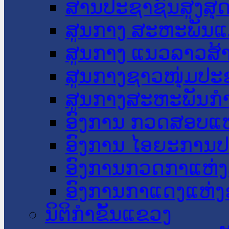
ສານປະຊາຊົນສູງສຸ
ສູນກາງ ສະຫະພັນແ
ສູນກາງ ແນວລາວສ້
ສູນກາງຊາວໜຸ່ມປະ
ສູນກາງສະຫະພັນກ
ອົງການ ກວດສອບແຫ
ອົງການ ໄອຍະການປ
ອົງການກວດກາແຫ່ງ
ອົງການກາແດງແຫ່
ນິຕິກໍາຂັ້ນແຂວງ