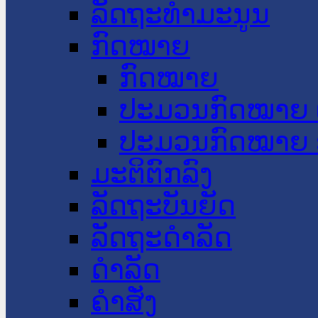
ລັດຖະທໍາມະນູນ
ກົດໝາຍ
ກົດໝາຍ
ປະມວນກົດໝາຍ 
ປະມວນກົດໝາຍ 
ມະຕິຕົກລົງ
ລັດຖະບັນຍັດ
ລັດຖະດໍາລັດ
ດໍາລັດ
ຄໍາສັ່ງ