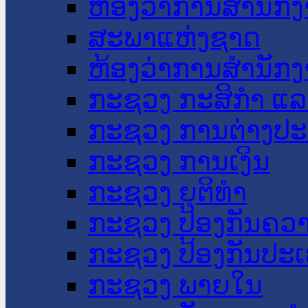
ຫ້ອງວ່າການສໍານັ
ສະພາແຫ່ງຊາດ
ຫ້ອງວ່າການສຳນັກງ
ກະຊວງ ກະສິກຳ ແລະ
ກະຊວງ ການຕ່າງປ
ກະຊວງ ການເງິນ
ກະຊວງ ຍຸຕິທໍາ
ກະຊວງ ປ້ອງກັນຄວ
ກະຊວງ ປ້ອງກັນປະ
ກະຊວງ ພາຍໃນ