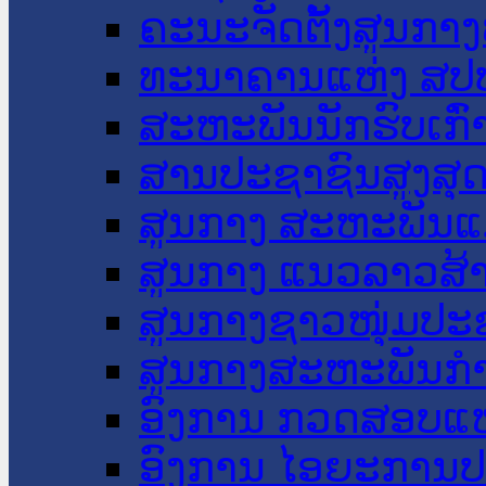
ຄະນະຈັດຕັ້ງສູນກາງ
ທະນາຄານແຫ່ງ ສປ
ສະຫະພັນນັກຮົບເກົ
ສານປະຊາຊົນສູງສຸ
ສູນກາງ ສະຫະພັນແ
ສູນກາງ ແນວລາວສ້
ສູນກາງຊາວໜຸ່ມປະ
ສູນກາງສະຫະພັນກ
ອົງການ ກວດສອບແຫ
ອົງການ ໄອຍະການປ