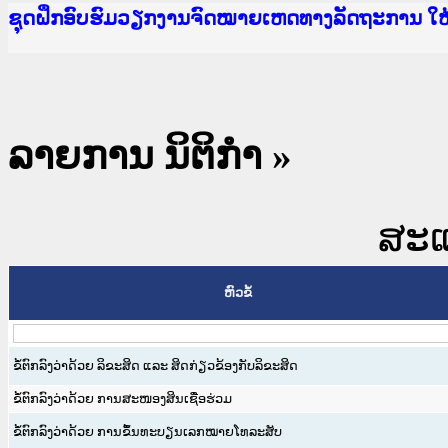
Ministry of Justice Lao PDR
ເຜີຍແຜ່ວັບໄຊຈົດໝາຍເຫດທາງລັດຖະການ ແລະ ແອັບກ
ກະຊວງຍຸຕິທຳ
ຊຸດຝຶກອົບຮົມວຽກງານຈົດໝາຍເຫດທາງລັດຖະການ ໃ
ກອງປະຊຸມທົບທວນຄືນການຈັດຕັ້ງປະຕິບັດວຽກງານຈ
ຝຶກອົບຮົມ ຜູ່ປະສານງານວຽກງານຈົດໝາຍເຫດທາງລັ
ຝຶກອົບຮົມ ຜູ່ປະສານງານວຽກງານຈົດໝາຍເຫດທາງລັດ
ເຜີຍແຜ່ແອັບກົດໝາຍລາວ ແລະ ເວັບໄຊຈົດໝາຍເຫດທ
ເຜີຍແຜ່ແອັບກົດໝາຍລາວ ແລະ ເວັບໄຊຈົດໝາຍເຫດທາ
ຍົກລະດັບວຽກງານຈົດໝາຍເຫດທາງລັດຖະການໃຫ້ຜູ້
ຊຸດຝຶກອົບຮົມວຽກງານຈົດໝາຍເຫດທາງລັດຖະການ ໃ
ລາຍການ ນິຕິກໍາ
»
ສະແດ
ຫົວຂໍ້
ຂໍ້ຕົກລົງວ່າດ້ວຍ ລິຂະສິດ ແລະ ສິດກ່ຽວຂ້ອງກັບລິຂະສິດ
ຂໍ້ຕົກລົງວ່າດ້ວຍ ການສະໜອງສິນເຊື່ອຮ່ວມ
ຂໍ້ຕົກລົງວ່າດ້ວຍ ການຂຶ້ນທະບຽນເລກໝາຍໂທລະສັບ