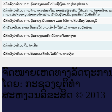
ຂໍ້ຕົກລົງວ່າດ້ວຍ ການຄຸ້ມຄອງການເປີດບັນຊີເງິນຝາກຢູ່ຕ່າງປະເທດ
ຂໍ້ຕົກລົງວ່າດ້ວຍ ການຕ້ານການຟອກເງິນ, ການສະໜອງທຶນ ໃຫ້ແກ່ການກໍ່ການຮ້າຍ 
ການແຜ່ຜາຍອາວຸດທຳລາຍລ້າງຜານ ສຳລັບຜູ້ດຳເນີນທຸລະກິດກ່ຽວກັບທີ່ດິນ
ຂໍ້ຕົກລົງວ່າດ້ວຍ ການຄຸ້ມຄອງ, ພັດທະນາ ແລະ ບໍລິຫານຕົວເມືອງ ໄຊຍະບູລີ
ຄຳສັ່ງວ່າດ້ວຍ ການເພີ່ມທະວີຄວາມເອົາໃຈໃສ່ຕໍ່ວຽກງານທະບຽນສານ
ຂໍ້ຕົກລົງວ່າດ້ວຍ ການຄຸ້ມຄອງທຸລະກິດບໍລິການຈັດຫາງານ
ຂໍ້ຕົກລົງວ່າດ້ວຍ ຖິ່ນກຳເນີດ
ຂໍ້ຕົກລົງວ່າດ້ວຍ ການທົດສອບເຕັກໂນໂລຊີດ້ານການເງິນ
ຈົດ​ໝາຍ​ເຫດ​ທາງ​ລັດ​ຖະ​ກາ
ໂດຍ: ກະ​ຊວງຍຸ​ຕິ​ທຳ
ສະ​ຫງວນ​ລິ​ຂະ​ສິດ © 2013