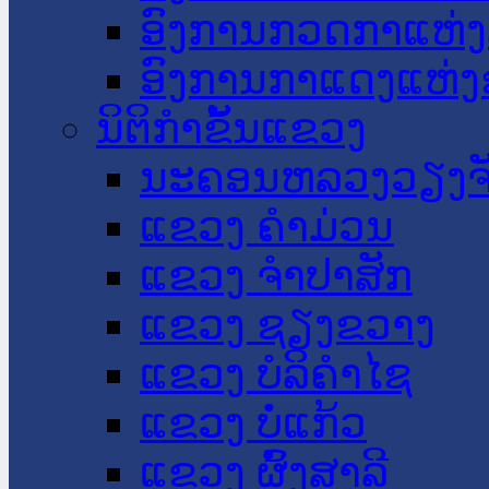
ອົງການກວດກາແຫ່ງ
ອົງການກາແດງແຫ່
ນິຕິກໍາຂັ້ນແຂວງ
ນະ​ຄອນ​ຫລວງວຽງຈ
ແຂວງ ຄໍາມ່ວນ
ແຂວງ ຈໍາປາສັກ
ແຂວງ ຊຽງຂວາງ
ແຂວງ ບໍລິຄໍາໄຊ
ແຂວງ ບໍ່ແກ້ວ
ແຂວງ ຜົ້ງສາລີ