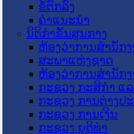
ຂໍ້ຕົກລົງ
ຄໍາແນະນໍາ
ນິຕິກໍາຂັ້ນສູນກາງ
ຫ້ອງວ່າການສໍານັ
ສະພາແຫ່ງຊາດ
ຫ້ອງວ່າການສຳນັກງ
ກະຊວງ ກະສິກຳ ແລະ
ກະຊວງ ການຕ່າງປ
ກະຊວງ ການເງິນ
ກະຊວງ ຍຸຕິທໍາ