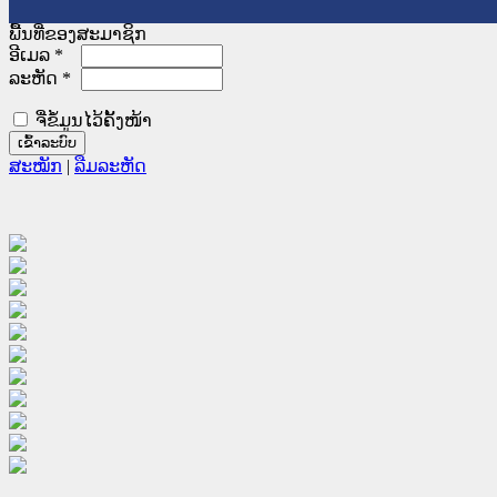
ພື້ນທີ່ຂອງສະມາຊິກ
ອີເມລ
*
ລະຫັດ
*
ຈື່ຂໍ້ມູນໄວ້ຄັ້ງໜ້າ
ສະໝັກ
|
ລືມລະຫັດ