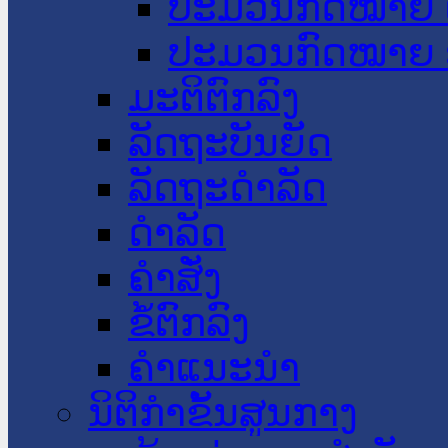
ປະມວນກົດໝາຍ 
ປະມວນກົດໝາຍ 
ມະຕິຕົກລົງ
ລັດຖະບັນຍັດ
ລັດຖະດໍາລັດ
ດໍາລັດ
ຄໍາສັ່ງ
ຂໍ້ຕົກລົງ
ຄໍາແນະນໍາ
ນິຕິກຳຂັ້ນສູນກາງ