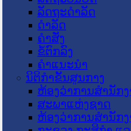
ລັດຖະດໍາລັດ
ດໍາລັດ
ຄໍາສັ່ງ
ຂໍ້ຕົກລົງ
ຄໍາແນະນໍາ
ນິຕິກໍາຂັ້ນສູນກາງ
ຫ້ອງວ່າການສໍານັ
ສະພາແຫ່ງຊາດ
ຫ້ອງວ່າການສຳນັກງ
ກະຊວງ ກະສິກຳ ແລະ