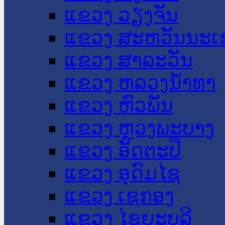
ແຂວງ ວຽງຈັນ
ແຂວງ ສະຫວັນນະເ
ແຂວງ ສາລະວັນ
ແຂວງ ຫລວງນໍ້າທາ
ແຂວງ ຫົວພັນ
ແຂວງ ຫຼວງພະບາງ
ແຂວງ ອັດຕະປື
ແຂວງ ອຸດົມໄຊ
ແຂວງ ເຊກອງ
ແຂວງ ໄຊຍະບູລີ