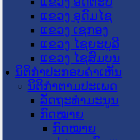
ແຂວງ ອັດຕະປື
ແຂວງ ອຸດົມໄຊ
ແຂວງ ເຊກອງ
ແຂວງ ໄຊຍະບູລີ
ແຂວງ ໄຊສົມບູນ
ນິຕິກໍາປະກອບຄໍາເຫັນ
ນິຕິກໍາຕາມປະເພດ
ລັດຖະທໍາມະນູນ
ກົດໝາຍ
ກົດໝາຍ