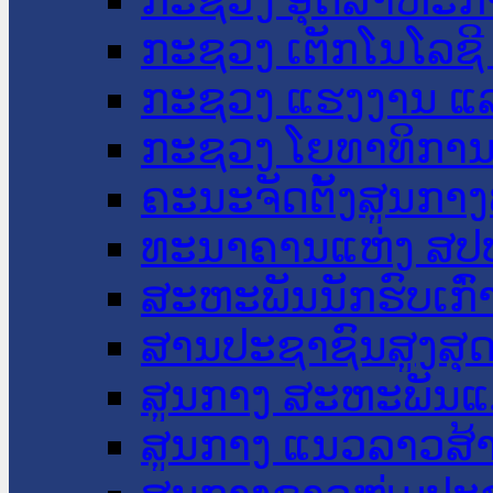
ກະຊວງ ເຕັກໂນໂລຊີ
ກະຊວງ ແຮງງານ ແລ
ກະຊວງ ໂຍທາທິການ 
ຄະນະຈັດຕັ້ງສູນກາງ
ທະນາຄານແຫ່ງ ສປ
ສະຫະພັນນັກຮົບເກົ
ສານປະຊາຊົນສູງສຸ
ສູນກາງ ສະຫະພັນແ
ສູນກາງ ແນວລາວສ້