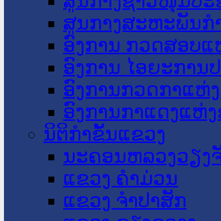
ສູນກາງຊາວໜຸ່ມປະ
ສູນກາງສະຫະພັນກ
ອົງການ ກວດສອບແຫ
ອົງການ ໄອຍະການປ
ອົງການກວດກາແຫ່ງ
ອົງການກາແດງແຫ່
ນິຕິກໍາຂັ້ນແຂວງ
ນະ​ຄອນ​ຫລວງວຽງຈ
ແຂວງ ຄໍາມ່ວນ
ແຂວງ ຈໍາປາສັກ