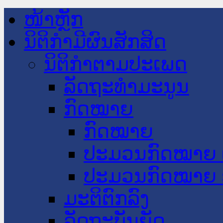
ໜ້າຫຼັກ
ນິຕິກໍາມີຜົນສັກສິດ
ນິຕິກໍາຕາມປະເພດ
ລັດຖະທໍາມະນູນ
ກົດໝາຍ
ກົດໝາຍ
ປະມວນກົດໝາຍ 
ປະມວນກົດໝາຍ 
ມະຕິຕົກລົງ
ລັດຖະບັນຍັດ