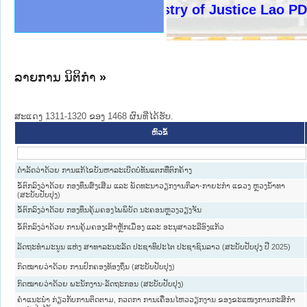
ງລັດຖະການໃຫ້ຜູ້ປະສານງານ
ງປະຕິບັດວຽກງານຈົດໝາຍເຫດ
ານຈົດໝາຍເຫດທາງລັດຖະການ
ານຈົດໝາຍເຫດທາງລັດຖະການ
ະ ເວັບໄຊຈົດໝາຍເຫດທາງ
ະ ເວັບໄຊຈົດໝາຍເຫດທາງ
ເຫດທາງລັດຖະການ ໃຫ້ຜູ້
ເຫດທາງລັດຖະການ ໃຫ້ຜູ້
Ministry of Justice Lao PDR
ານສັນຕິບານປະຊາຊົນ
ຄານຕຳຫຼວດປະຊາຊົນ
າຊົນ ພາກເໜືອ
ຊາຊົນ ພາກກາງ
າກເໜືອ
າກກາງ
ະການ
າກໃຕ້
ລາຍການ ນິຕິກໍາ
»
ສະແດງ 1311-1320 ຂອງ 1468 ຜົນທີ່ໄດ້ຮັບ.
ຫົວຂໍ້
ດຳລັດວ່າດ້ວຍ ການແກ້ໄຂບັນຫາລະເບີດບໍ່ທັນແຕກທີ່ຕົກຄ້າງ
ຂໍ້ຕົກລົງວ່າດ້ວຍ ກອງທຶນສົ່ງເສີມ ແລະ ພັດທະນາວຽກງານກິລາ-ກາຍະກຳ ແຂວງ ຫຼວງນ້ຳທາ
(ສະບັບປັບປຸງ)
ຂໍ້ຕົກລົງວ່າດ້ວຍ ກອງທຶນຄຸ້ມຄອງໄພພິບັດ ນະຄອນຫຼວງວຽງຈັນ
ຂໍ້ຕົກລົງວ່າດ້ວຍ ການຄຸ້ມຄອງເສົາຫຼັກເມືອງ ແລະ ອະນຸສາວະລີອົງແກ້ວ
ລັດຖະທຳມະນູນ ແຫ່ງ ສາທາລະນະລັດ ປະຊາທິປະໄຕ ປະຊາຊົນລາວ (ສະບັບປັບປຸງ ປີ 2025)
ກົດໝາຍວ່າດ້ວຍ ການປົກຄອງທ້ອງຖິ່ນ (ສະບັບປັບປຸງ)
ກົດໝາຍວ່າດ້ວຍ ພະນັກງານ-ລັດຖະກອນ (ສະບັບປັບປຸງ)
ຄຳແນະນຳ ກ່ຽວກັບການຕິດຕາມ, ກວດກາ ການເຄື່ອນໄຫວວຽກງານ ຂອງຂະແໜງການກະສິກຳ