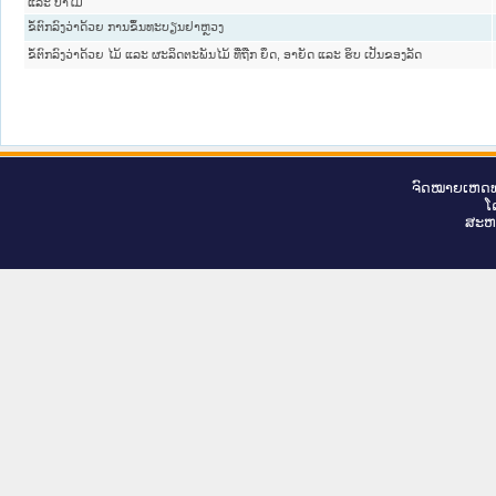
ແລະ ປ່າໄມ້
ຂໍ້ຕົກລົງວ່າດ້ວຍ ການຂຶ້ນທະບຽນຢາຫຼວງ
ຂໍ້ຕົກລົງວ່າດ້ວຍ ໄມ້ ແລະ ຜະລິດຕະພັນໄມ້ ທີ່ຖືກ ຍຶດ, ອາຍັດ ແລະ ຮິບ ເປັນຂອງລັດ
ຈົດ​ໝາຍ​ເຫດ​ທ
ໂ
ສະ​ຫ