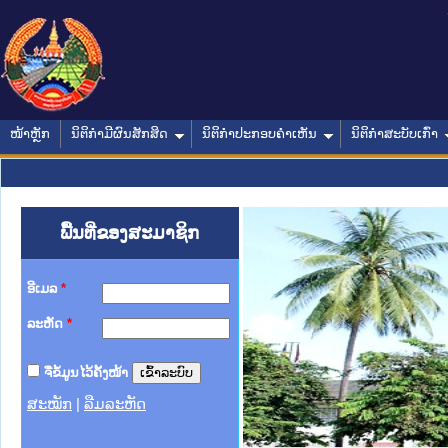
ໜ້າຫຼັກ
ນິຕິກໍາມີຜົນສັກສິດ
ນິຕິກໍາປະກອບຄໍາເຫັນ
ນິຕິກໍາສະບັບເກົ່າ
ພື້ນທີ່ຂອງສະມາຊິກ
ອີເມລ
*
ລະຫັດ
*
ຈື່ຂໍ້ມູນໄວ້ຄັ້ງໜ້າ
ສະໝັກ
|
ລືມລະຫັດ