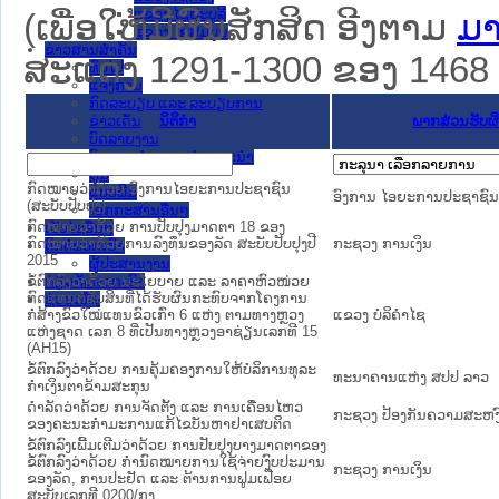
ແຂວງ ໄຊຍະບູລີ
(ເພື່ອໃຫ້ມີຜົນສັກສິດ ອີງຕາມ
ມາ
ແຂວງ ໄຊສົມບູນ
ຂ່າວສານສໍາຄັນ
ສະແດງ 1291-1300 ຂອງ 1468 ຜົ
​ທົ່ວ​ໄປ
ແຈ້ງການ
ກົດລະບຽບ ແລະ ລະບຽບການ
ຂ່າວເດັ່ນ
ນິຕິກໍາ
ພາກສ່ວນຮັບຜ
ບົດລາຍງານ
ບົດແນະນໍາ ແລະ ຄໍາແນະນໍາ
ຄູ່ມື
ກົດໝາຍວ່າດ້ວຍ ອົງການໄອຍະການປະຊາຊົນ
ແບບພີມ
ອົງການ ໄອຍະການປະຊາຊົນສ
(ສະບັບປັບປຸງ)
ເອກກະສານອື່ນໆ
ກົດໝາຍວ່າດ້ວຍ ການປັບປຸງມາດຕາ 18 ຂອງ
ເວັບໄຊອື່ນໆ
ກົດໝາຍວ່າດ້ວຍການລົງທຶນຂອງລັດ ສະບັບປັບປຸງປີ
ກະຊວງ ການເງິນ
ຕິດຕໍ່ພວກເຮົາ
2015
ຜູ້ປະສານງານ
ຂໍ້ຕົກລົງວ່າດ້ວຍ ນະໂຍບາຍ ແລະ ລາຄາຫົວໜ່ວຍ
ກ່ຽວກັບພວກເຮົາ
ທົດແທນຕໍ່ຊັບສິນທີ່ໄດ້ຮັບຜົນກະທົບຈາກໂຄງການ
ຊ່ວຍເຫຼືອ
ກໍ່ສ້າງຂົວໃໝ່ແທນຂົວເກົ່າ 6 ແຫ່ງ ຕາມທາງຫຼວງ
ແຂວງ ບໍລິຄໍາໄຊ
ແຫ່ງຊາດ ເລກ 8 ທີ່ເປັນທາງຫຼວງອາຊ່ຽນເລກທີ 15
(AH15)
ຂໍ້ຕົກລົງວ່າດ້ວຍ ການຄຸ້ມຄອງການໃຫ້ບໍລິການທຸລະ
ທະນາຄານແຫ່ງ ສປປ ລາວ
ກຳເງິນຕາຂ້າມສະກຸນ
ດຳລັດວ່າດ້ວຍ ການຈັດຕັ້ງ ແລະ ການເຄື່ອນໄຫວ
ກະຊວງ ປ້ອງກັນຄວາມສະຫງ
ຂອງຄະນະກຳມະການແກ້ໄຂບັນຫາຢາເສບຕິດ
ຂໍ້ຕົກລົງເພີ້ມເຕີມວ່າດ້ວຍ ການປັບປຸງບາງມາດຕາຂອງ
ຂໍ້ຕົກລົງວ່າດ້ວຍ ກຳນົດໝາຍການໃຊ້ຈ່າຍງົບປະມານ
ກະຊວງ ການເງິນ
ຂອງລັດ, ການປະຢັດ ແລະ ຕ້ານການຟູມເຟືອຍ
ສະບັບເລກທີ 0200/ກງ