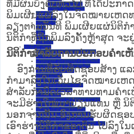
ທີ່ມີຜົນບັງຄັບທົ່ວໄປ ທີ່ໄດ້ປະກ
ປະມວນກົດໝາຍ ແພ່ງ
ປະມວນກົດໝາຍ ອາຍາ
ພິມເຜີຍແຜ່ລົງໃນຈົດໝາຍເຫດທາ
ມະຕິຕົກລົງ
ລັດຖະບັນຍັດ
ລັດຖະດໍາລັດ
ລຽງຕາມວັນທີ ພິມເຜີຍແຜ່ນິຕິ
ດໍາລັດ
ຄໍາສັ່ງ
ນິຕິກຳທີ່ຖືກພິມລົງຄັ້ງຫຼ້າສຸດ ຈະຢ
ຂໍ້ຕົກລົງ
ຄໍາແນະນໍາ
ນິຕິກໍາຂັ້ນສູນກາງ
ນິຕິກຳສຳລັບການປະກອບຄຳເຫ
ຫ້ອງວ່າການສໍານັກງານປະທານປະເທດ
ສະພາແຫ່ງຊາດ
ຫ້ອງວ່າການສຳນັກງານນາຍົກລັດຖະມົນຕີ
ອົງການທີ່ຮັບຜິດຊອບສ້າງ ແລະ 
ກະຊວງ ກະສິກຳ ແລະ ສິ່ງແວດລ້ອມ
ກະຊວງ ການຕ່າງປະເທດ
ກະຊວງ ການເງິນ
ກຳມາລົງໃນ​ເວັບ​ໄຊຈົດໝາຍເຫ
ກະຊວງ ຍຸຕິທໍາ
ກະຊວງ ປ້ອງກັນຄວາມສະຫງົບ
ສໍາລັບກໍານົດເວລາທາບທາມຄໍາເຫັ
ກະຊວງ ປ້ອງກັນປະເທດ
ກະຊວງ ພາຍໃນ
ກະຊວງ ວັດທະນະທຳ ແລະ ການທ່ອງທ່ຽວ
ຈະມີຮ່າງໃໝ່ມາປ່ຽນແທນ ຫຼື ນິ
ກະຊວງ ສາທາລະນະສຸກ
ກະຊວງ ສຶກສາທິການ ແລະ ກິລາ
ນອກຈາກນັ້ນ ອົງການຮັບຜິດຊອບ
ກະຊວງ ອຸດສາຫະກຳ ແລະ ການຄ້າ
ກະຊວງ ເຕັກໂນໂລຊີ ແລະ ການສື່ສານ
ເອົາຮ່າງນິຕິກຳຂອງຕົນ ໄປລົງໃນ​ເວ
ກະຊວງ ແຮງງານ ແລະ ສະຫວັດດີການສັງຄົມ
ກະຊວງ ໂຍທາທິການ ແລະ ຂົນສົ່ງ
ຄະນະຈັດຕັ້ງສູນກາງພັກ