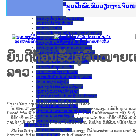
ກະຊວງ ການຕ່າງປະເທດ
Ministry of Justice Lao
ເຜີຍແຜ່ວັບໄຊຈົດໝາຍເຫດທ
ກະຊວງຍຸຕິທຳ
ຊຸດຝຶກອົບຮົມວຽກງານຈົດ
ກອງປະຊຸມທົບທວນຄືນການຈ
ຝຶກອົບຮົມ ຜູ່ປະສານງານ
ຝຶກອົບຮົມ ຜູ່ປະສານງານ
ເຜີຍແຜ່ແອັບກົດໝາຍລາວ 
ເຜີຍແຜ່ແອັບກົດໝາຍລາວ ແ
ຍົກລະດັບວຽກງານຈົດໝາຍເ
ຊຸດຝຶກອົບຮົມວຽກງານຈົດ
ກະຊວງ ການເງິນ
ກະຊວງ ຍຸຕິທໍາ
ກະຊວງ ປ້ອງກັນຄວາມສະຫງົບ
ກະຊວງ ປ້ອງກັນປະເທດ
ກະຊວງ ພາຍໃນ
ກະຊວງ ວັດທະນະທຳ ແລະ ການທ່ອງທ່ຽວ
ກະຊວງ ສາທາລະນະສຸກ
ຊອກຫານິຕິກໍາ
ຮ່າງນິຕິກໍາ ສໍາລັບປະກອບຄໍາເຫັນ
ກະຊວງ ສຶກສາທິການ ແລະ ກິລາ
ກະຊວງ ອຸດສາຫະກຳ ແລະ ການຄ້າ
ຍິນດີຕ້ອນຮັບສູ່ຈົດໝ
ກະຊວງ ເຕັກໂນໂລຊີ ແລະ ການສື່ສານ
ກະຊວງ ແຮງງານ ແລະ ສະຫວັດດີການສັງຄົມ
ກະຊວງ ໂຍທາທິການ ແລະ ຂົນສົ່ງ
ຄະນະຈັດຕັ້ງສູນກາງພັກ
ລາວ
ທະນາຄານແຫ່ງ ສປປ ລາວ
ສະຫະພັນນັກຮົບເກົ່າແຫ່ງຊາດລາວ
ສານປະຊາຊົນສູງສຸດ
ສູນກາງ ສະຫະພັນແມ່ຍິງລາວ
ສູນກາງ ແນວລາວສ້າງຊາດ
ສູນກາງຊາວໜຸ່ມປະຊາຊົນປະຕິວັດລາວ
ສູນກາງສະຫະພັນກຳມະບານລາວ
ນີ້ແມ່ນ ຈົດໝາຍເຫດທາງລັດຖະການ ຂອງ ສປປ ລາວ.
ອົງການ ກວດສອບແຫ່ງລັດ
ຈົດໝາຍເຫດທາງລັດຖະການ ແມ່ນ​ເອ​ກະ​ສານ​ທາງ​ການ​ຂອງ​ລັດ ທີ່​ເປັນ​ຮູບ​ແບບ​ເອ​ເລັກ​ໂຕ​
ອົງການ ໄອຍະການປະຊາຊົນສູງສຸດ
ບັນ​ດາ​ນິ​ຕິ​ກຳ ທີ່ໄດ້ປະກາດໃຊ້ແລ້ວ ຫຼື ເອົາຮ່າງນິຕິກໍາ ເພື່ອໃຫ້​ສາ​ທາ​ລະ​ນະ​ຊົນ​ຮັບ​ຮ
ອົງການກວດກາແຫ່ງລັດ
ນິ​ຕິ​ກຳ​ທີ່​ຈະ​ເອົາ​ລົງ​ໃນ​ຈົດ​ໝາຍ​ເຫດ​ທາງ​ລັດ​ຖະ​ການ ​ແມ່ນ​ບັນ​ດາ​ນິ​ຕິ​ກຳ​ທີ່​ມີ​ຜົນ​ບັງ​ຄ
ອົງການກາແດງແຫ່ງຊາດລາວ
ການ​ສ້າງ​ນິ​ຕິ​ກຳ ຍົກ​ເວັ້ນ​ບັນ​ດານິ​ຕິ​ກຳ​ຂັ້ນ​ເມືອງ ແລະ ຂັ້ນ​ບ້ານ ​ທີ່​ມີ​ຜົນ​ນຳ​ໃຊ້​ສຳ​
ນິຕິກໍາຂັ້ນແຂວງ
ນະ​ຄອນ​ຫລວງວຽງຈັນ
ເນື້ອໃນ​ເວັບ​ໄຊ​ ແລະ ການແນະນໍາຂັ້ນຕອນຕ່າງໆ ມີເປັນພາສາລາວ ແລະ ພາສາອັ
ແຂວງ ຄໍາມ່ວນ
ລັດຖະການ ທີ່ເປັນພາສາອັງກິດແມ່ນແປບໍ່ເປັນທາງການ.