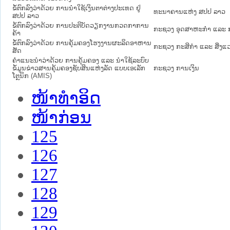
ຂໍ້ຕົກລົງວ່າດ້ວຍ ການນຳໃຊ້ເງິນຕາຕ່າງປະເທດ ຢູ່
ທະນາຄານແຫ່ງ ສປປ ລາວ
ສປປ ລາວ
ຂໍ້ຕົກລົງວ່າດ້ວຍ ການປະຕິບັດວຽກງານກວດກາການ
ກະຊວງ ອຸດສາຫະກຳ ແລະ 
ຄ້າ
ຂໍ້ຕົກລົງວ່າດ້ວຍ ການຄຸ້ມຄອງໂຮງງານຜະລິດອາຫານ
ກະຊວງ ກະສິກຳ ແລະ ສິ່ງແ
ສັດ
ຄຳແນະນຳວ່າດ້ວຍ ການຄຸ້ມຄອງ ແລະ ນຳໃຊ້ລະບົບ
ຂໍ້ມູນຂ່າວສານຄຸ້ມຄອງຊັບສິນແຫ່ງລັດ ແບບເອເລັກ
ກະຊວງ ການເງິນ
ໂຕຼນິກ (AMIS)
ໜ້າທໍາອິດ
ໜ້າກ່ອນ
125
126
127
128
129