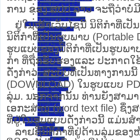
ອົງການ ກວດສອບແຫ່ງລັດ
ການ ຂອງ ສປ​ປ ລາວ ​ຈະຖື​ວ່າບໍ່​ມີ​ຜົ
ອົງການ ໄອຍະການປະຊາຊົນສູງສຸດ
ອົງການກວດກາແຫ່ງລັດ
ອົງການກາແດງແຫ່ງຊາດລາວ
ຢູ່ໃນໜ້າ​ເວັບ​ໄຊ​ນີ້ ນິຕິກຳທີ
ນິຕິກໍາຂັ້ນແຂວງ
ນະ​ຄອນ​ຫລວງວຽງຈັນ
ນິຕິກໍາທີ່ເປັນຮູບພາບ (Portabl
ແຂວງ ຄໍາມ່ວນ
ແຂວງ ຈໍາປາສັກ
ແຂວງ ຊຽງຂວາງ
ຮູບແບບຂອງນິຕິກໍາທີ່ເປັນຮູບພາບ
ແຂວງ ບໍລິຄໍາໄຊ
ແຂວງ ບໍ່ແກ້ວ
ກໍາ ທີ່ຖືກຮັບຮອງແລະ ປະກາດໃຊ
ແຂວງ ຜົ້ງສາລີ
ແຂວງ ວຽງຈັນ
ແຂວງ ສະຫວັນນະເຂດ
ດັ່ງກ່າວ. ສະບັບທີ່ເປັນທາງການນີ
ແຂວງ ສາລະວັນ
ແຂວງ ຫລວງນໍ້າທາ
(DOWNLOAD) ໃນຮູບແບບ PDF ໂດ
ແຂວງ ຫົວພັນ
ແຂວງ ຫຼວງພະບາງ
ລຸ່ມ. ນອກຈາກນັ້ນ ທ່ານຍັງສາມາດເ
ແຂວງ ອັດຕະປື
ແຂວງ ອຸດົມໄຊ
ແຂວງ ເຊກອງ
ເອກະສານ (word text file) ຊຶ່
ແຂວງ ໄຊຍະບູລີ
ແຂວງ ໄຊສົມບູນ
ທີ່ຢູ່ໃນຮູບແບບດັ່ງກ່າວນີ້ ແມ່ນສຳລ
ນິຕິກໍາສະບັບເກົ່າ
ນິຕິກຳຕາມປະເພດ
ລາຍຊື່ນິຕິກຳທີ່ຢູ່ດ້ານລຸ່ມຂອ
ລັດຖະທໍາມະນູນ
ກົດໝາຍ
ກົດໝາຍ