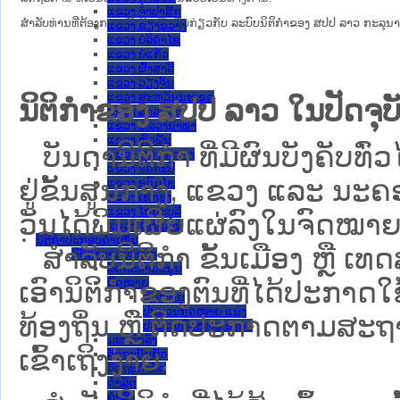
ແຂວງ ຈໍາປາສັກ
ສໍາລັບທ່ານທີ່ຕ້ອງການເຂົ້າໃຈເພີ່ມຕື່ມກ່ຽວກັບ ລະບົບນິຕິກຳຂອງ ສປປ ລາວ ກະລຸນາເຂົ
ແຂວງ ຊຽງຂວາງ
ແຂວງ ບໍລິຄໍາໄຊ
ແຂວງ ບໍ່ແກ້ວ
ແຂວງ ຜົ້ງສາລີ
ແຂວງ ວຽງຈັນ
ແຂວງ ສະຫວັນນະເຂດ
ນິຕິກຳຂອງ ສປປ ລາວ ໃນປັດຈຸບັ
ແຂວງ ສາລະວັນ
ແຂວງ ຫລວງນໍ້າທາ
ແຂວງ ຫົວພັນ
ບັນດານິຕິກໍາ ທີ່ມີຜົນບັງຄັບທົ່ວ
ແຂວງ ຫຼວງພະບາງ
ແຂວງ ອັດຕະປື
ຢູ່ຂັ້ນ​ສູນ​ກາງ, ແຂວງ ແລະ ນະຄອ
ແຂວງ ອຸດົມໄຊ
ແຂວງ ເຊກອງ
ແຂວງ ໄຊຍະບູລີ
ວັນໄດ້ພິມເຜີຍແຜ່ລົງໃນຈົດໝາຍ
ແຂວງ ໄຊສົມບູນ
ນິຕິກໍາປະກອບຄໍາເຫັນ
ສຳລັບນິ​ຕິ​ກຳ ຂັ້ນເມືອງ ຫຼື 
ນິຕິກໍາຕາມປະເພດ
ລັດຖະທໍາມະນູນ
ກົດໝາຍ
ເອົານິຕິກຳຂອງຕົນທີ່ໄດ້ປະກາດໃຊ້ແ
ກົດໝາຍ
ປະມວນກົດໝາຍ ແພ່ງ
ທ້ອງຖິ່ນ ຫຼື ຕິດປະກາດຕາມສະຖ
ປະມວນກົດໝາຍ ອາຍາ
ມະຕິຕົກລົງ
ເຂົ້າເຖິງງ່າຍ.
ລັດຖະບັນຍັດ
ລັດຖະດໍາລັດ
ດໍາລັດ
ຄໍາສັ່ງ