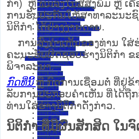
ກຳ) ຫຼື ພິມລົງໃນສື່ສິ່ງພິມ ຫຼື 
ທະນາຄານແຫ່ງ ສປປ ລາວ
ສະຫະພັນນັກຮົບເກົ່າແຫ່ງຊາດລາວ
ການຮັບປະກັນໃຫ້ສາທາລະນະຊົນ
ສານປະຊາຊົນສູງສຸດ
ສູນກາງ ສະຫະພັນແມ່ຍິງລາວ
ນິຕິກຳ ໄດ້ຢ່າງງ່າຍດາຍ.
ສູນກາງ ແນວລາວສ້າງຊາດ
ສູນກາງຊາວໜຸ່ມປະຊາຊົນປະຕິວັດລາວ
ສູນກາງສະຫະພັນກຳມະບານລາວ
ອົງການ ກວດສອບແຫ່ງລັດ
ການສົ່ງຄໍາເຫັນຂອງທ່ານ ໃສ່ຮ່
ອົງການ ໄອຍະການປະຊາຊົນສູງສຸດ
ອົງການກວດກາແຫ່ງລັດ
ຄະນະຮັບຜິດຊອບຮ່າງນິຕິກຳ ຂອງ
ອົງການກາແດງແຫ່ງຊາດລາວ
ນິຕິກໍາຂັ້ນແຂວງ
ພິຈາລະນາ.
ນະ​ຄອນ​ຫລວງວຽງຈັນ
ແຂວງ ຄໍາມ່ວນ
ແຂວງ ຈໍາປາສັກ
ແຂວງ ຊຽງຂວາງ
ກົດທີ່ນີ້
ຫຼື ກົດການເຊື່ອມຕໍ່ ທີ່ຢູ່ຂ
ແຂວງ ບໍລິຄໍາໄຊ
ແຂວງ ບໍ່ແກ້ວ
ລັບການປະກອບຄຳເຫັນ ທີ່ໄດ້ຖືກ
ແຂວງ ຜົ້ງສາລີ
ແຂວງ ວຽງຈັນ
ທ່ານໃສ່ຮ່າງນິຕິກຳດັ່ງກ່າວ.
ແຂວງ ສະຫວັນນະເຂດ
ແຂວງ ສາລະວັນ
ແຂວງ ຫລວງນໍ້າທາ
ແຂວງ ຫົວພັນ
ນິຕິກໍາ ທີ່ມີຜົນສັກສິດ
ແຂວງ ຫຼວງພະບາງ
ແຂວງ ອັດຕະປື
ແຂວງ ອຸດົມໄຊ
ແຂວງ ເຊກອງ