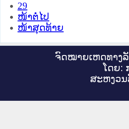
29
ໜ້າຕໍ່ໄປ
ໜ້າສຸດທ້າຍ
ຈົດ​ໝາຍ​ເຫດ​ທາງ​ລ
ໂດຍ: ກ
ສະ​ຫງວນ​ລ