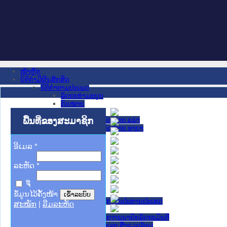
ໜ້າຫຼັກ
ນິຕິກໍາມີຜົນສັກສິດ
ນິຕິກໍາຕາມປະເພດ
ລັດຖະທໍາມະນູນ
ກົດໝາຍ
ກົດໝາຍ
ພື້ນທີ່ຂອງສະມາຊິກ
ປະມວນກົດໝາຍ ແພ່ງ
ປະມວນກົດໝາຍ ອາຍາ
ມະຕິຕົກລົງ
ລັດຖະບັນຍັດ
ອີເມລ
*
ລັດຖະດໍາລັດ
ດໍາລັດ
ລະຫັດ
*
ຄໍາສັ່ງ
ຂໍ້ຕົກລົງ
ຈື່
ຄໍາແນະນໍາ
ນິຕິກໍາຂັ້ນສູນກາງ
ຂໍ້ມູນໄວ້ຄັ້ງໜ້າ
ຫ້ອງວ່າການສໍານັກງານປະທານປະເທດ
ສະໝັກ
|
ລືມລະຫັດ
ສະພາແຫ່ງຊາດ
ຫ້ອງວ່າການສຳນັກງານນາຍົກລັດຖະມົນຕີ
ກະຊວງ ກະສິກຳ ແລະ ສິ່ງແວດລ້ອມ