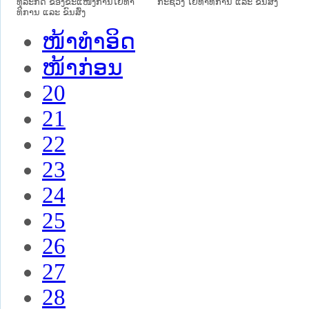
ທຸລະກິດ ຂອງຂະແໜງການໂຍທາ
ກະຊວງ ໂຍທາທິການ ແລະ ຂົນສົ່ງ
ທິການ ແລະ ຂົນສົ່ງ
ໜ້າທໍາອິດ
ໜ້າກ່ອນ
20
21
22
23
24
25
26
27
28