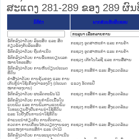
ສະແດງ 281-289 ຂອງ 289 ຜົນທີ່
ນິຕິກໍາ
ພາກສ່ວນຮັບຜິດຊອບ
ຂໍ້ຕົກລົງວ່າດ້ວຍ ລິຂະສິດ ແລະ ສິດ
ກະຊວງ ອຸດສາຫະກຳ ແລະ ການຄ້າ
ກ່ຽວຂ້ອງກັບລິຂະສິດ
ຂໍ້ຕົກລົງວ່າດ້ວຍ ຖິ່ນກໍາເນີດ
ກະຊວງ ອຸດສາຫະກຳ ແລະ ການຄ້າ
ຂໍ້ຕົກລົງວ່າດ້ວຍ ການຂຶ້ນທະບຽນເລກ
ກະຊວງ ເຕັກໂນໂລຊີ ແລະ ການສື່ສານ
ໝາຍໂທລະສັບ
ຂໍ້ຕົກລົງວ່າດ້ວຍ ການຫັນປ່ຽນປະເພດ
ກະຊວງ ກະສິກຳ ແລະ ສິ່ງແວດລ້ອມ
ທີ່ດິນ
ຄຳສັ່ງວ່າດ້ວຍ ການຄຸ້ມຄອງ ແລະ ການ
ເກັບກູ້ນຳໃຊ້ເຄື່ອງປ່າຂອງດົງ (ປະເພດ
ແຂວງ ອັດຕະປື
ໝາກຈອງບານ)
ຂໍ້ຕົກລົງວ່າດ້ວຍ ຜະລິດຕະພັນໄມ້
ກະຊວງ ກະສິກຳ ແລະ ສິ່ງແວດລ້ອມ
ຂໍ້ຕົກລົງວ່າດ້ວຍ ການກຳນົດເນື້ອໃນ
ແບບພິມ ແລະ ການພິມຕາມແບບພິມ
ກະຊວງ ກະສິກຳ ແລະ ສິ່ງແວດລ້ອມ
ໃບທະບຽນຢັ້ງຢືນການນຳໃຊ້ທີ່ດິນ
ແລະ ໃບຢັ້ງຢືນການນຳໃຊ້ທີ່ດິນ
ຄຳແນະນຳກ່ຽວກັບ ການຕິດຕາມ,
ກວດກາ ການເຄື່ອນໄຫວວຽກງານຂອງ
ກະຊວງ ກະສິກຳ ແລະ ສິ່ງແວດລ້ອມ
ຂະແໜງການກະສິກຳ ແລະ ປ່າໄມ້
ຂໍ້ຕົກລົງວ່າດ້ວຍ ການອະນຸຍາດດຳເນີນ