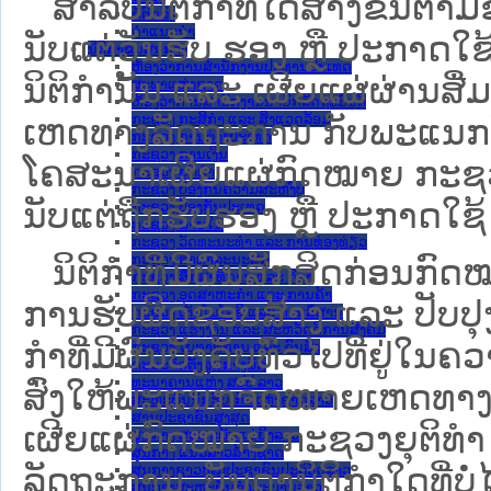
ສໍາລັບນິຕິກໍາທີ່ໄດ້ສ້າງຂຶ້ນຕາມ
ຂໍ້ຕົກລົງ
ຄໍາແນະນໍາ
ນັບແຕ່ວັນຮັບ ຮອງ ຫຼື ປະກາດໃຊ
ນິຕິກຳຂັ້ນສູນກາງ
ຫ້ອງວ່າການສໍານັກງານປະທານປະເທດ
ນິຕິກໍານັ້ນ ແລະ ເຜີຍແຜ່ຜ່ານສື
ສະພາແຫ່ງຊາດ
ຫ້ອງວ່າການສຳນັກງານນາຍົກລັດຖະມົນຕີ
ກະຊວງ ກະສິກຳ ແລະ ສິ່ງແວດລ້ອມ
ເຫດທາງລັດຖະການ ກັບ​ພະແນກຈົ
ກະຊວງ ການຕ່າງປະເທດ
ກະຊວງ ການເງິນ
ໂຄສະນາເຜີຍແຜ່ກົດໝາຍ ກະຊວງຍ
ກະຊວງ ຍຸຕິທໍາ
ກະຊວງ ປ້ອງກັນຄວາມສະຫງົບ
ນັບແຕ່ຖືກຮັບຮອງ ຫຼື ປະກາດໃຊ້ 
ກະຊວງ ປ້ອງກັນປະເທດ
ກະຊວງ ພາຍໃນ
ກະຊວງ ວັດທະນະທຳ ແລະ ການທ່ອງທ່ຽວ
ກະຊວງ ສາທາລະນະສຸກ
ນິ​ຕິ​ກຳ​ທີ່​ມີ​ຜົນ​ສັກ​ສິດ​ກ່ອນ​ກົດ
ກະຊວງ ສຶກສາທິການ ແລະ ກິລາ
ກະຊວງ ອຸດສາຫະກຳ ແລະ ການຄ້າ
ການ​ຮັບ​ຜິດ​ຊອບ​ສ້າງ ແລະ ປັບ​ປ
ກະຊວງ ເຕັກໂນໂລຊີ ແລະ ການສື່ສານ
ກະຊວງ ແຮງງານ ແລະ ສະຫວັດດີການສັງຄົມ
ກໍາທີ່ມີຜົນບັງຄັບທົ່ວໄປທີ່ຢູ່ໃ
ກະຊວງ ໂຍທາທິການ ແລະ ຂົນສົ່ງ
ຄະນະຈັດຕັ້ງສູນກາງພັກ
ທະນາຄານແຫ່ງ ສປປ ລາວ
ສົ່ງໃຫ້​ພະແນກຈົດ​ໝາຍ​ເຫດ​ທາງ
ສະຫະພັນນັກຮົບເກົ່າແຫ່ງຊາດລາວ
ສານປະຊາຊົນສູງສຸດ
ເຜີຍແຜ່ກົດໝາຍ ກະຊວງຍຸຕິທໍາ
ສູນກາງ ສະຫະພັນແມ່ຍິງລາວ
ສູນກາງ ແນວລາວສ້າງຊາດ
ລັດຖະການ. ບັນ​ດາ​ນິ​ຕິ​ກຳ​ໃດ​ທີ່ບໍ່
ສູນກາງຊາວໜຸ່ມປະຊາຊົນປະຕິວັດລາວ
ສູນກາງສະຫະພັນກຳມະບານລາວ